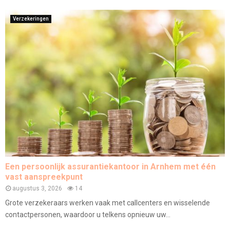
Verzekeringen
Een persoonlijk assurantiekantoor in Arnhem met één
vast aanspreekpunt
augustus 3, 2026
14
Grote verzekeraars werken vaak met callcenters en wisselende
contactpersonen, waardoor u telkens opnieuw uw...