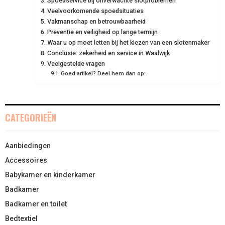
T
Spoedservice bij onverwachte slotproblemen
O
E
I
Veelvoorkomende spoedsituaties
E
K
S
N
Vakmanschap en betrouwbaarheid
Preventie en veiligheid op lange termijn
R
T
Waar u op moet letten bij het kiezen van een slotenmaker
Conclusie: zekerheid en service in Waalwijk
)
Veelgestelde vragen
Goed artikel? Deel hem dan op:
CATEGORIEËN
Aanbiedingen
Accessoires
Babykamer en kinderkamer
Badkamer
Badkamer en toilet
Bedtextiel