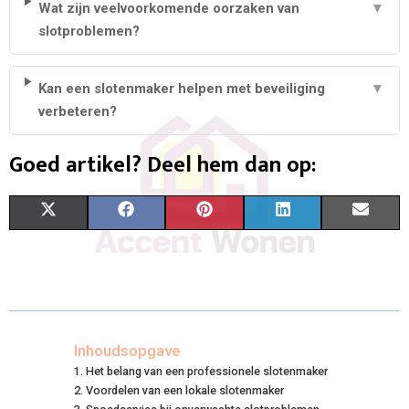
Wat zijn veelvoorkomende oorzaken van
▼
slotproblemen?
Kan een slotenmaker helpen met beveiliging
▼
verbeteren?
Goed artikel? Deel hem dan op:
S
S
S
S
S
X
F
P
L
E
H
H
H
H
H
(
A
I
I
M
A
A
A
A
A
T
C
N
N
A
R
R
R
R
R
W
E
T
K
I
E
E
E
E
E
I
B
E
E
L
Inhoudsopgave
Het belang van een professionele slotenmaker
O
O
O
O
O
T
O
R
D
Voordelen van een lokale slotenmaker
N
N
N
N
N