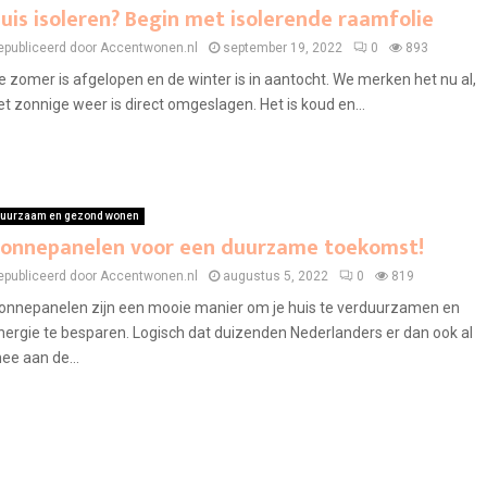
uis isoleren? Begin met isolerende raamfolie
epubliceerd door Accentwonen.nl
september 19, 2022
0
893
e zomer is afgelopen en de winter is in aantocht. We merken het nu al,
et zonnige weer is direct omgeslagen. Het is koud en...
uurzaam en gezond wonen
onnepanelen voor een duurzame toekomst!
epubliceerd door Accentwonen.nl
augustus 5, 2022
0
819
onnepanelen zijn een mooie manier om je huis te verduurzamen en
nergie te besparen. Logisch dat duizenden Nederlanders er dan ook al
ee aan de...