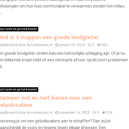
plossingen om hun huis comfortabel te verwarmen zonder het milieu
...
uurzaam en gezond wonen
ind in 3 stappen een goede loodgieter
epubliceerd door Accentwonen.nl
januari 29, 2024
0
560
en goede loodgieter vinden kan een behoorlijke uitdaging zijn. Of je nu
en lekkende kraan hebt of een verstopte afvoer; bij dit soort problemen
l...
uurzaam en gezond wonen
anneer wel en niet kiezen voor een
eluidscabine
epubliceerd door Accentwonen.nl
november 14, 2023
0
576
verweeg je om een geluidscabine aan te schaffen? Dan zul je
aarschijnlijk de voors en tegens tegen elkaar afwegen. Een