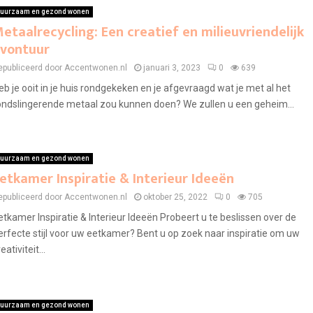
uurzaam en gezond wonen
etaalrecycling: Een creatief en milieuvriendelijk
vontuur
epubliceerd door Accentwonen.nl
januari 3, 2023
0
639
eb je ooit in je huis rondgekeken en je afgevraagd wat je met al het
ondslingerende metaal zou kunnen doen? We zullen u een geheim...
uurzaam en gezond wonen
etkamer Inspiratie & Interieur Ideeën
epubliceerd door Accentwonen.nl
oktober 25, 2022
0
705
etkamer Inspiratie & Interieur Ideeën Probeert u te beslissen over de
erfecte stijl voor uw eetkamer? Bent u op zoek naar inspiratie om uw
eativiteit...
uurzaam en gezond wonen