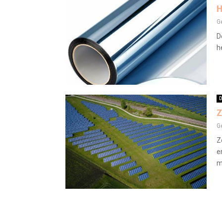
H
G
D
h
D
Z
G
Z
e
m