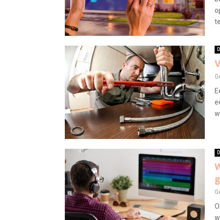
o
te
D
V
G
E
e
wi
D
W
g
G
O
w