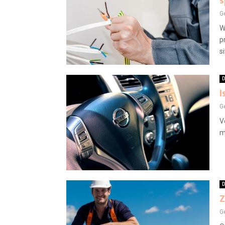
s
G
W
p
s
D
I
G
V
m
D
Z
G