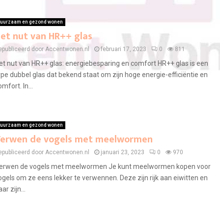
uurzaam en gezond wonen
et nut van HR++ glas
epubliceerd door Accentwonen.nl
februari 17, 2023
0
811
et nut van HR++ glas: energiebesparing en comfort HR++ glas is een
ype dubbel glas dat bekend staat om zijn hoge energie-efficiëntie en
omfort. In...
uurzaam en gezond wonen
erwen de vogels met meelwormen
epubliceerd door Accentwonen.nl
januari 23, 2023
0
970
erwen de vogels met meelwormen Je kunt meelwormen kopen voor
ogels om ze eens lekker te verwennen. Deze zijn rijk aan eiwitten en
ar zijn...