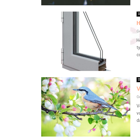
D
H
G
H
t
c
D
V
G
V
v
da