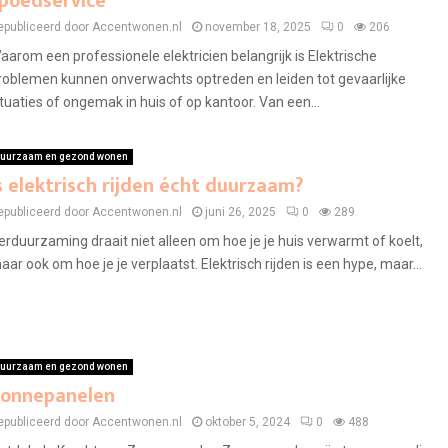
poedservice
epubliceerd door Accentwonen.nl
november 18, 2025
0
206
aarom een professionele elektricien belangrijk is Elektrische
roblemen kunnen onverwachts optreden en leiden tot gevaarlijke
ituaties of ongemak in huis of op kantoor. Van een...
uurzaam en gezond wonen
s elektrisch rijden écht duurzaam?
epubliceerd door Accentwonen.nl
juni 26, 2025
0
289
erduurzaming draait niet alleen om hoe je je huis verwarmt of koelt,
aar ook om hoe je je verplaatst. Elektrisch rijden is een hype, maar...
uurzaam en gezond wonen
onnepanelen
epubliceerd door Accentwonen.nl
oktober 5, 2024
0
488