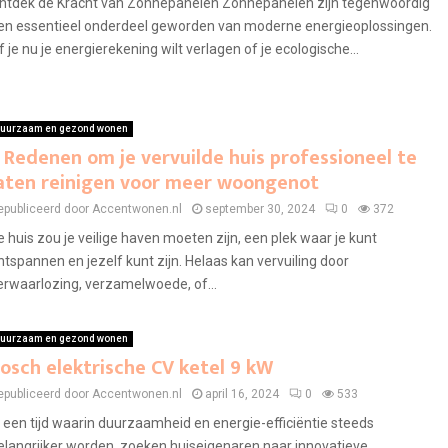
ntdek de Kracht van Zonnepanelen Zonnepanelen zijn tegenwoordig
en essentieel onderdeel geworden van moderne energieoplossingen.
f je nu je energierekening wilt verlagen of je ecologische...
uurzaam en gezond wonen
 Redenen om je vervuilde huis professioneel te
aten reinigen voor meer woongenot
epubliceerd door Accentwonen.nl
september 30, 2024
0
372
e huis zou je veilige haven moeten zijn, een plek waar je kunt
ntspannen en jezelf kunt zijn. Helaas kan vervuiling door
erwaarlozing, verzamelwoede, of...
uurzaam en gezond wonen
osch elektrische CV ketel 9 kW
epubliceerd door Accentwonen.nl
april 16, 2024
0
533
n een tijd waarin duurzaamheid en energie-efficiëntie steeds
elangrijker worden, zoeken huiseigenaren naar innovatieve