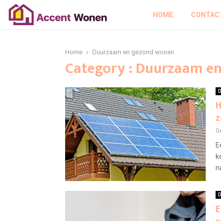
HOME
CONTAC
Home
Duurzaam en gezond wonen
Category : Duurzaam e
D
H
z
G
E
k
n
D
E