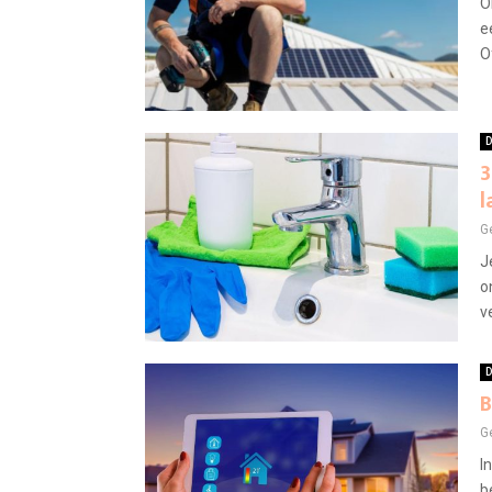
O
e
O
D
3
l
G
J
o
v
D
B
G
I
b