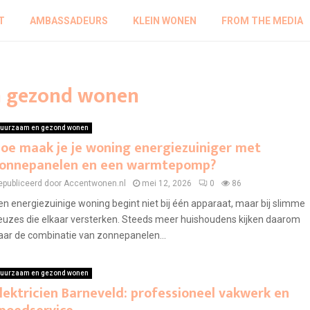
T
AMBASSADEURS
KLEIN WONEN
FROM THE MEDIA
n gezond wonen
uurzaam en gezond wonen
oe maak je je woning energiezuiniger met
onnepanelen en een warmtepomp?
epubliceerd door Accentwonen.nl
mei 12, 2026
0
86
en energiezuinige woning begint niet bij één apparaat, maar bij slimme
euzes die elkaar versterken. Steeds meer huishoudens kijken daarom
aar de combinatie van zonnepanelen...
uurzaam en gezond wonen
lektricien Barneveld: professioneel vakwerk en