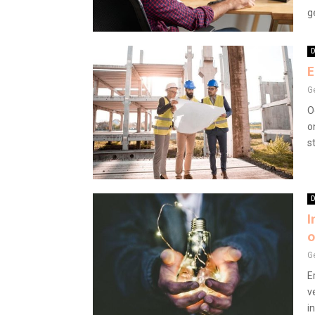
g
D
E
G
O
o
s
D
I
o
G
E
v
i