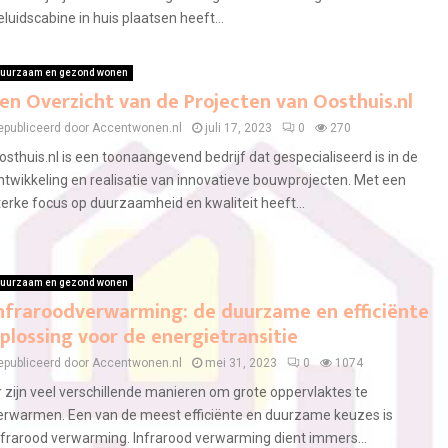
eluidscabine in huis plaatsen heeft...
uurzaam en gezond wonen
en Overzicht van de Projecten van Oosthuis.nl
epubliceerd door Accentwonen.nl
juli 17, 2023
0
270
osthuis.nl is een toonaangevend bedrijf dat gespecialiseerd is in de
ntwikkeling en realisatie van innovatieve bouwprojecten. Met een
terke focus op duurzaamheid en kwaliteit heeft...
uurzaam en gezond wonen
nfraroodverwarming: de duurzame en efficiënte
plossing voor de energietransitie
epubliceerd door Accentwonen.nl
mei 31, 2023
0
1074
r zijn veel verschillende manieren om grote oppervlaktes te
erwarmen. Een van de meest efficiënte en duurzame keuzes is
nfrarood verwarming. Infrarood verwarming dient immers...