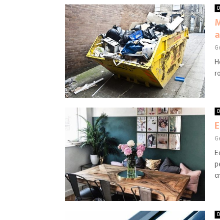
D
M
a
G
H
r
D
E
G
E
p
cr
D