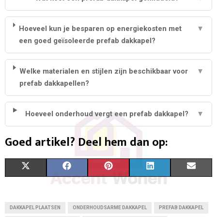
Hoeveel kun je besparen op energiekosten met
▼
een goed geïsoleerde prefab dakkapel?
Welke materialen en stijlen zijn beschikbaar voor
▼
prefab dakkapellen?
Hoeveel onderhoud vergt een prefab dakkapel?
▼
Goed artikel? Deel hem dan op:
S
S
S
S
S
X
F
P
L
E
H
H
H
H
H
(
A
I
I
M
A
A
A
A
A
T
C
N
N
A
DAKKAPEL PLAATSEN
ONDERHOUDSARME DAKKAPEL
PREFAB DAKKAPEL