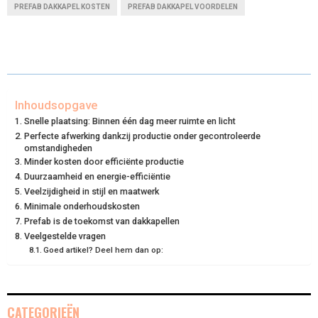
R
R
R
R
R
W
E
T
K
I
PREFAB DAKKAPEL KOSTEN
PREFAB DAKKAPEL VOORDELEN
E
E
E
E
E
I
B
E
E
L
O
O
O
O
O
T
O
R
D
N
N
N
N
N
T
O
E
I
Inhoudsopgave
E
K
S
N
Snelle plaatsing: Binnen één dag meer ruimte en licht
R
T
Perfecte afwerking dankzij productie onder gecontroleerde
omstandigheden
)
Minder kosten door efficiënte productie
Duurzaamheid en energie-efficiëntie
Veelzijdigheid in stijl en maatwerk
Minimale onderhoudskosten
Prefab is de toekomst van dakkapellen
Veelgestelde vragen
Goed artikel? Deel hem dan op:
CATEGORIEËN