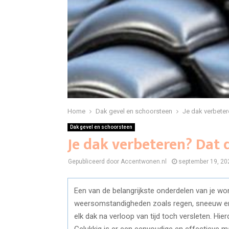
Home
Dak gevel en schoorsteen
Je dak verbeter
Dak gevel en schoorsteen
Je dak verbeteren? Dat 
Gepubliceerd door Accentwonen.nl
september 19, 20
Een van de belangrijkste onderdelen van je won
weersomstandigheden zoals regen, sneeuw en 
elk dak na verloop van tijd toch versleten. Hier
Gelukkig is er een eenvoudige en effectieve m