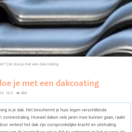
en? Dat doe je met een dakcoating
doe je met een dakcoating
24
0
488
ing is je dak. Het beschermt je huis tegen verschillende
zonnestraling. Hoewel daken vele jaren mee kunnen gaan, raakt
door verliest het dak zijn oorspronkelijke kracht en uitstraling.
anier om de levensduur van je dak te verlengen en het er weer als