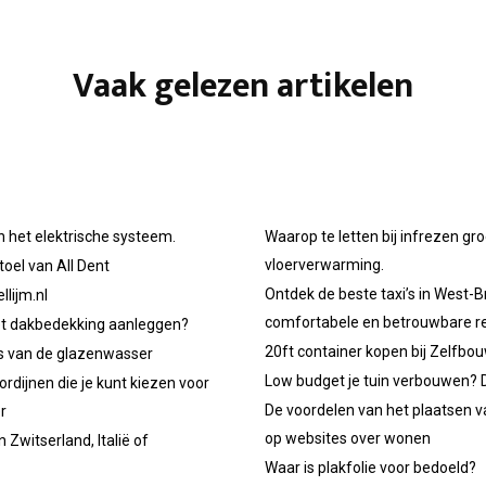
Vaak gelezen artikelen
n het elektrische systeem.
Waarop te letten bij infrezen gr
vloerverwarming.
oel van All Dent
Ontdek de beste taxi’s in West-B
llijm.nl
comfortabele en betrouwbare re
et dakbedekking aanleggen?
20ft container kopen bij Zelfbo
ps van de glazenwasser
Low budget je tuin verbouwen? D
ordijnen die je kunt kiezen voor
De voordelen van het plaatsen v
r
op websites over wonen
 Zwitserland, Italië of
Waar is plakfolie voor bedoeld?