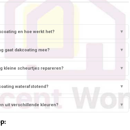
kcoating en hoe werkt het?
▼
ng gaat dakcoating mee?
▼
g kleine scheurtjes repareren?
▼
coating waterafstotend?
▼
en uit verschillende kleuren?
▼
p: