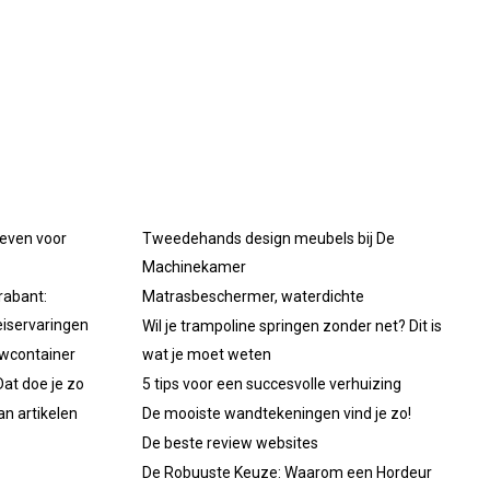
oeven voor
Tweedehands design meubels bij De
Machinekamer
rabant:
Matrasbeschermer, waterdichte
iservaringen
Wil je trampoline springen zonder net? Dit is
uwcontainer
wat je moet weten
at doe je zo
5 tips voor een succesvolle verhuizing
an artikelen
De mooiste wandtekeningen vind je zo!
De beste review websites
De Robuuste Keuze: Waarom een Hordeur