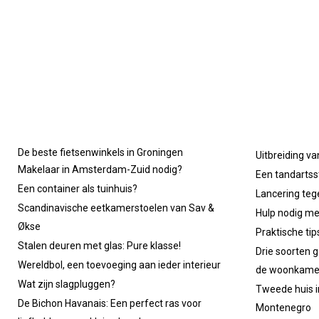
De beste fietsenwinkels in Groningen
Uitbreiding va
Makelaar in Amsterdam-Zuid nodig?
Een tandartsst
Een container als tuinhuis?
Lancering tege
Scandinavische eetkamerstoelen van Sav &
Hulp nodig m
Økse
Praktische ti
Stalen deuren met glas: Pure klasse!
Drie soorten g
Wereldbol, een toevoeging aan ieder interieur
de woonkame
Wat zijn slagpluggen?
Tweede huis in
De Bichon Havanais: Een perfect ras voor
Montenegro