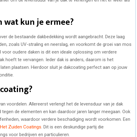
en wat kun je ermee?
 over de bestaande dakbedekking wordt aangebracht. Deze laag
den, zoals UV-straling en neerslag, en voorkomt de groei van mos
l voor oudere daken is dit een ideale oplossing om verdere
k hoeft te vervangen. Ieder dak is anders, daarom is het
 laten plaatsen. Hierdoor sluit je dakcoating perfect aan op jouw
nditie.
coating?
an voordelen. Allereerst verlengt het de levensduur van je dak
md tegen de elementen en kan daardoor jaren langer meegaan. Ook
effenheden, waardoor verdere beschadiging wordt voorkomen. Een
Het Zuiden Coatings
. Dit is een deskundige partij die
ngs voor bedrijven en particulieren.