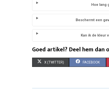
Hoe lang 
Beschermt een gev
Kan ik de kleur 
Goed artikel? Deel hem dan o
S
S
X (TWITTER)
FACEBOOK
H
H
A
A
R
R
E
E
O
O