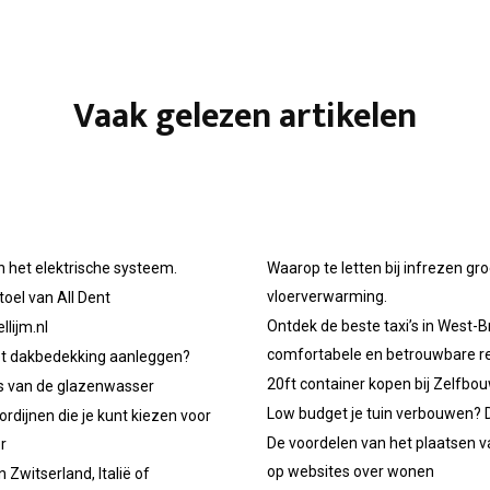
Vaak gelezen artikelen
n het elektrische systeem.
Waarop te letten bij infrezen gr
vloerverwarming.
oel van All Dent
Ontdek de beste taxi’s in West-B
llijm.nl
comfortabele en betrouwbare re
et dakbedekking aanleggen?
20ft container kopen bij Zelfbo
ps van de glazenwasser
Low budget je tuin verbouwen? D
ordijnen die je kunt kiezen voor
De voordelen van het plaatsen v
r
op websites over wonen
 Zwitserland, Italië of