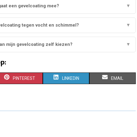
gaat een gevelcoating mee?
▼
elcoating tegen vocht en schimmel?
▼
van mijn gevelcoating zelf kiezen?
▼
p:
S
S
S
PINTEREST
LINKEDIN
EMAIL
H
H
H
A
A
A
R
R
R
E
E
E
O
O
O