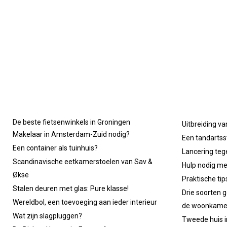
De beste fietsenwinkels in Groningen
Uitbreiding va
Makelaar in Amsterdam-Zuid nodig?
Een tandartsst
Een container als tuinhuis?
Lancering tege
Scandinavische eetkamerstoelen van Sav &
Hulp nodig m
Økse
Praktische ti
Stalen deuren met glas: Pure klasse!
Drie soorten g
Wereldbol, een toevoeging aan ieder interieur
de woonkame
Wat zijn slagpluggen?
Tweede huis in