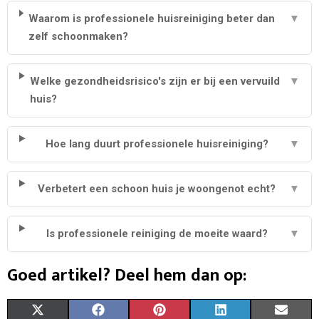
Waarom is professionele huisreiniging beter dan
▼
zelf schoonmaken?
Welke gezondheidsrisico's zijn er bij een vervuild
▼
huis?
Hoe lang duurt professionele huisreiniging?
▼
Verbetert een schoon huis je woongenot echt?
▼
Is professionele reiniging de moeite waard?
▼
Goed artikel? Deel hem dan op:
S
S
S
S
S
X
F
P
L
E