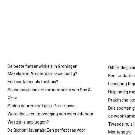
De beste fietsenwinkels in Groningen
Uitbreiding va
Makelaar in Amsterdam-Zuid nodig?
Een tandartsst
Een container als tuinhuis?
Lancering tege
Scandinavische eetkamerstoelen van Sav &
Hulp nodig m
Økse
Praktische ti
Stalen deuren met glas: Pure klasse!
Drie soorten g
Wereldbol, een toevoeging aan ieder interieur
de woonkame
Wat zijn slagpluggen?
Tweede huis in
De Bichon Havanais: Een perfect ras voor
Montenegro