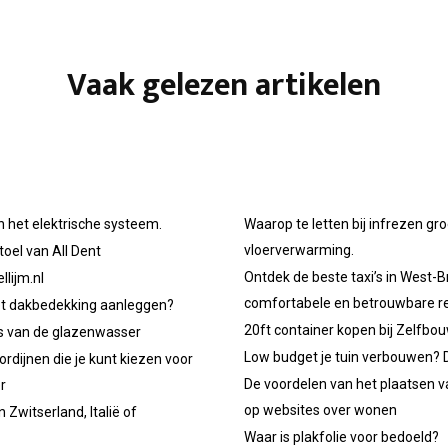
Vaak gelezen artikelen
n het elektrische systeem.
Waarop te letten bij infrezen gr
vloerverwarming.
oel van All Dent
Ontdek de beste taxi’s in West-B
llijm.nl
comfortabele en betrouwbare re
et dakbedekking aanleggen?
20ft container kopen bij Zelfbo
ps van de glazenwasser
Low budget je tuin verbouwen? D
ordijnen die je kunt kiezen voor
De voordelen van het plaatsen v
r
op websites over wonen
 Zwitserland, Italië of
Waar is plakfolie voor bedoeld?