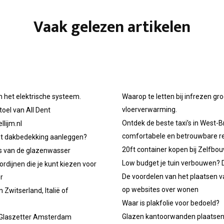
Vaak gelezen artikelen
n het elektrische systeem.
Waarop te letten bij infrezen gr
vloerverwarming.
oel van All Dent
Ontdek de beste taxi’s in West-B
llijm.nl
comfortabele en betrouwbare re
et dakbedekking aanleggen?
20ft container kopen bij Zelfbo
ps van de glazenwasser
Low budget je tuin verbouwen? D
ordijnen die je kunt kiezen voor
De voordelen van het plaatsen v
r
op websites over wonen
 Zwitserland, Italië of
Waar is plakfolie voor bedoeld?
Glazen kantoorwanden plaatse
 Glaszetter Amsterdam