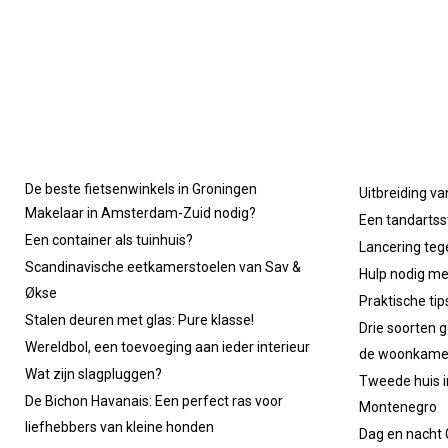
De beste fietsenwinkels in Groningen
Uitbreiding va
Makelaar in Amsterdam-Zuid nodig?
Een tandartsst
Een container als tuinhuis?
Lancering tege
Scandinavische eetkamerstoelen van Sav &
Hulp nodig m
Økse
Praktische ti
Stalen deuren met glas: Pure klasse!
Drie soorten g
Wereldbol, een toevoeging aan ieder interieur
de woonkame
Wat zijn slagpluggen?
Tweede huis in
De Bichon Havanais: Een perfect ras voor
Montenegro
liefhebbers van kleine honden
Dag en nacht