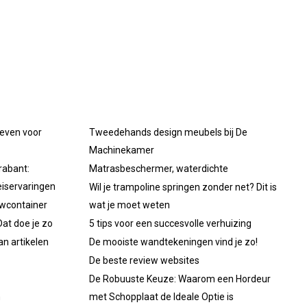
oeven voor
Tweedehands design meubels bij De
Machinekamer
rabant:
Matrasbeschermer, waterdichte
iservaringen
Wil je trampoline springen zonder net? Dit is
uwcontainer
wat je moet weten
at doe je zo
5 tips voor een succesvolle verhuizing
an artikelen
De mooiste wandtekeningen vind je zo!
De beste review websites
De Robuuste Keuze: Waarom een Hordeur
n
met Schopplaat de Ideale Optie is