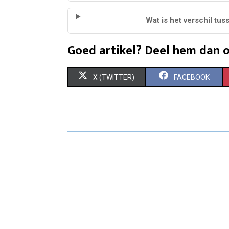
Wat is het verschil t
Goed artikel? Deel hem dan o
S
S
X (TWITTER)
FACEBOOK
H
H
A
A
R
R
E
E
O
O
N
N