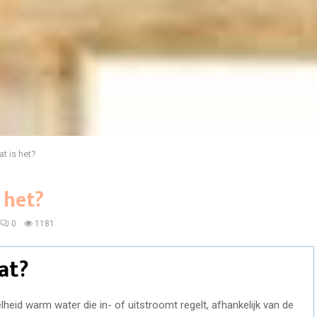
t is het?
 het?
0
1181
at?
heid warm water die in- of uitstroomt regelt, afhankelijk van de