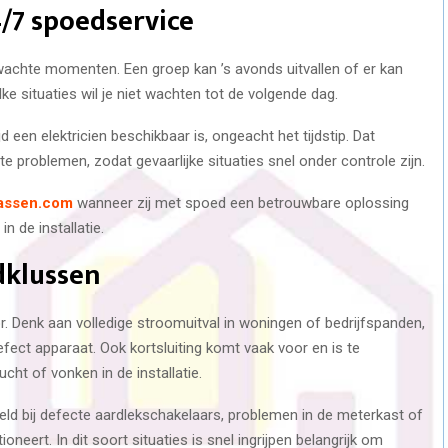
/7 spoedservice
wachte momenten. Een groep kan ’s avonds uitvallen of er kan
lke situaties wil je niet wachten tot de volgende dag.
d een elektricien beschikbaar is, ongeacht het tijdstip. Dat
te problemen, zodat gevaarlijke situaties snel onder controle zijn.
nassen.com
wanneer zij met spoed een betrouwbare oplossing
n de installatie.
klussen
 Denk aan volledige stroomuitval in woningen of bedrijfspanden,
fect apparaat. Ook kortsluiting komt vaak voor en is te
cht of vonken in de installatie.
ld bij defecte aardlekschakelaars, problemen in de meterkast of
oneert. In dit soort situaties is snel ingrijpen belangrijk om