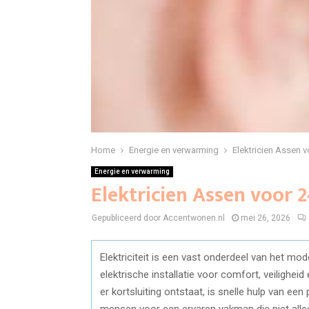
Home
Energie en verwarming
Elektricien Assen 
Energie en verwarming
Elektricien Assen voor 
Gepubliceerd door Accentwonen.nl
mei 26, 2026
Elektriciteit is een vast onderdeel van het m
elektrische installatie voor comfort, veiligheid
er kortsluiting ontstaat, is snelle hulp van e
mensen voor een ervaren vakman die niet allee