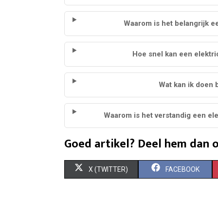
Waarom is het belangrijk ee
Hoe snel kan een elektric
Wat kan ik doen b
Waarom is het verstandig een elek
Goed artikel? Deel hem dan o
S
S
X (TWITTER)
FACEBOOK
H
H
A
A