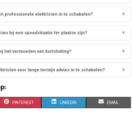
n professionele elektricien in te schakelen?
▼
ien bij een spoedsituatie ter plaatse zijn?
▼
ij het vermoeden van kortsluiting?
▼
tricien voor lange termijn advies in te schakelen?
▼
p:
S
S
S
PINTEREST
LINKEDIN
EMAIL
H
H
H
A
A
A