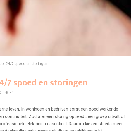
voor 24/7 spoed en storingen
24/7 spoed en storingen
0
74
oderne leven. In woningen en bedrijven zorgt een goed werkende
 en continuïteit. Zodra er een storing optreedt, een groep uitvalt of
en professionele elektricien essentieel. Daarom kiezen steeds meer
n deskundig werkt, maar ook direct beschikbaar is bij