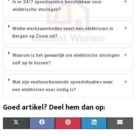
Is er 24/7 spoedservice beschikbaar voor
▼
elektrische storingen?
Welke werkzaamheden voert een elektricien in
▼
Bergen op Zoom uit?
Waarom is het gevaarlijk om elektrische storingen
▼
zelf op te lossen?
Wat zijn veelvoorkomende spoedsituaties waar
▼
een elektricien voor nodig is?
Goed artikel? Deel hem dan op:
S
S
S
S
S
X
F
P
L
E
H
H
H
H
H
(
A
I
I
M