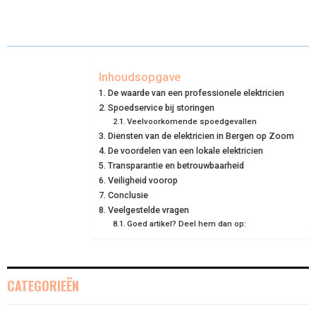
A
A
A
A
A
T
C
N
N
A
R
R
R
R
R
W
E
T
K
I
E
E
E
E
E
I
B
E
E
L
Inhoudsopgave
De waarde van een professionele elektricien
O
O
O
O
O
T
O
R
D
Spoedservice bij storingen
N
N
Veelvoorkomende spoedgevallen
N
N
N
T
O
E
I
Diensten van de elektricien in Bergen op Zoom
E
K
S
N
De voordelen van een lokale elektricien
Transparantie en betrouwbaarheid
R
T
Veiligheid voorop
Conclusie
)
Veelgestelde vragen
Goed artikel? Deel hem dan op:
CATEGORIEËN