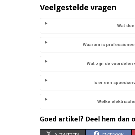
Veelgestelde vragen
Wat doet
Waarom is professioneel 
Wat zijn de voordelen 
Is er een spoedser
Welke elektrisch
Goed artikel? Deel hem dan o
S
S
X (TWITTER)
FACEBOOK