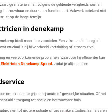
waardige materialen en volgens de geldende veiligheidsnormen.
ilig, betrouwbaar en duurzaam functioneert. Vakwerk betekent niet
rust op de lange termijn.
ektricien in denekamp
 Denekamp biedt meerdere voordelen. Een vakman uit de regio is
wat cruciaal is bij bijvoorbeeld kortsluiting of stroomuitval.
ving en veelvoorkomende problemen, waardoor hij efficiënter kan
p
Elektricien Denekamp Spoed
, zodat je altijd snel en
dservice
r om direct in te grijpen bij acute of gevaarlijke situaties. Of het
hebt altijd toegang tot snelle en betrouwbare hulp.
tgroeien tot grotere schade of gevaarlijke situaties. Een ervaren