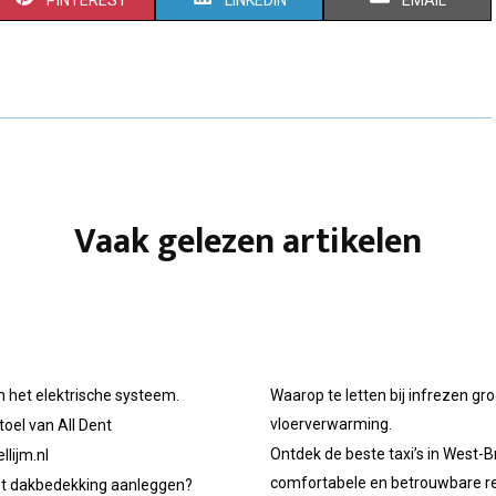
H
H
H
A
A
A
R
R
R
E
E
E
O
O
O
Vaak gelezen artikelen
N
N
N
n het elektrische systeem.
Waarop te letten bij infrezen gr
vloerverwarming.
oel van All Dent
Ontdek de beste taxi’s in West-B
llijm.nl
comfortabele en betrouwbare re
et dakbedekking aanleggen?