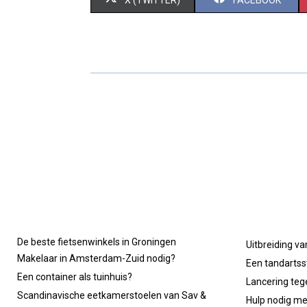
H
H
A
A
R
R
E
E
O
O
N
N
De beste fietsenwinkels in Groningen
Uitbreiding va
Makelaar in Amsterdam-Zuid nodig?
Een tandartsst
Een container als tuinhuis?
Lancering tege
Scandinavische eetkamerstoelen van Sav &
Hulp nodig m