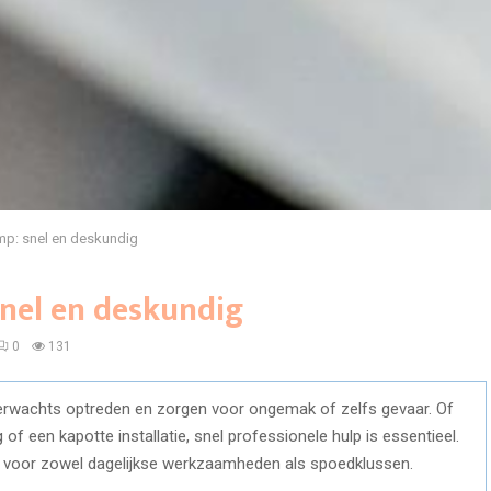
mp: snel en deskundig
snel en deskundig
0
131
verwachts optreden en zorgen voor ongemak of zelfs gevaar. Of
of een kapotte installatie, snel professionele hulp is essentieel.
n voor zowel dagelijkse werkzaamheden als spoedklussen.