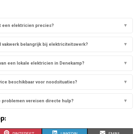
 een elektricien precies?
▼
vakwerk belangrijk bij elektriciteitswerk?
▼
van een lokale elektricien in Denekamp?
▼
vice beschikbaar voor noodsituaties?
▼
e problemen vereisen directe hulp?
▼
p:
S
S
S
PINTEREST
LINKEDIN
EMAIL