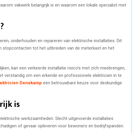
 waarom vakwerk belangrijk is en waarom een lokale specialist met
n?
leren, onderhouden en repareren van elektrische installaties. Dit
en stopcontacten tot het uitbreiden van de meterkast en het
n, kan een verkeerde installatie risico’s met zich meebrengen,
et verstandig om een erkende en professionele elektricien in te
lektricien Denekamp
een betrouwbare keuze voor deskundige
ijk is
j elektrische werkzaamheden. Slecht uitgevoerde installaties
chadigen of gevaar opleveren voor bewoners en bedrijfspanden.