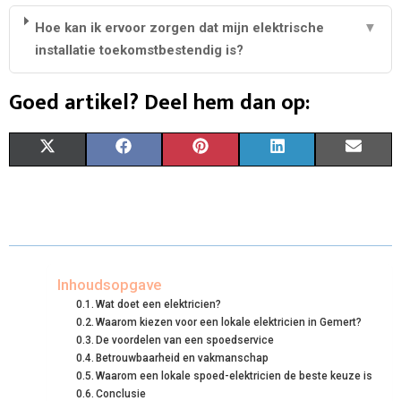
Hoe kan ik ervoor zorgen dat mijn elektrische
▼
installatie toekomstbestendig is?
Goed artikel? Deel hem dan op:
S
S
S
S
S
X
F
P
L
E
H
H
H
H
H
(
A
I
I
M
A
A
A
A
A
T
C
N
N
A
R
R
R
R
R
W
E
T
K
I
E
E
E
E
E
I
B
E
E
L
Inhoudsopgave
Wat doet een elektricien?
O
O
O
O
O
T
O
R
D
Waarom kiezen voor een lokale elektricien in Gemert?
De voordelen van een spoedservice
N
N
N
N
N
T
O
E
I
Betrouwbaarheid en vakmanschap
E
K
S
N
Waarom een lokale spoed-elektricien de beste keuze is
Conclusie