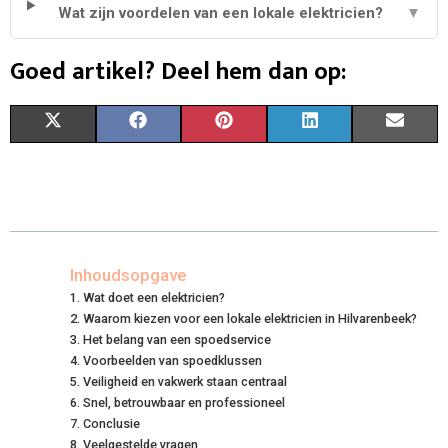
Wat zijn voordelen van een lokale elektricien?
▼
Goed artikel? Deel hem dan op:
S
S
S
S
S
X
F
P
L
E
H
H
H
H
H
(
A
I
I
M
A
A
A
A
A
T
C
N
N
A
R
R
R
R
R
W
E
T
K
I
E
E
E
E
E
I
B
E
E
L
Inhoudsopgave
Wat doet een elektricien?
O
O
O
O
O
T
O
R
D
Waarom kiezen voor een lokale elektricien in Hilvarenbeek?
N
N
N
N
N
T
Het belang van een spoedservice
O
E
I
Voorbeelden van spoedklussen
E
K
S
N
Veiligheid en vakwerk staan centraal
Snel, betrouwbaar en professioneel
R
T
Conclusie
Veelgestelde vragen
)