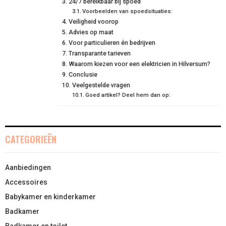
N
N
N
N
N
T
24/7 bereikbaar bij spoed
O
E
I
Voorbeelden van spoedsituaties:
E
K
S
N
Veiligheid voorop
Advies op maat
R
T
Voor particulieren én bedrijven
Transparante tarieven
)
Waarom kiezen voor een elektricien in Hilversum?
Conclusie
Veelgestelde vragen
Goed artikel? Deel hem dan op:
CATEGORIEËN
Aanbiedingen
Accessoires
Babykamer en kinderkamer
Badkamer
Badkamer en toilet