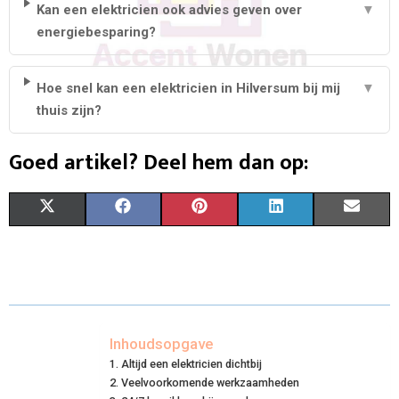
Kan een elektricien ook advies geven over
▼
energiebesparing?
Hoe snel kan een elektricien in Hilversum bij mij
▼
thuis zijn?
Goed artikel? Deel hem dan op:
S
S
S
S
S
X
F
P
L
E
H
H
H
H
H
(
A
I
I
M
A
A
A
A
A
T
C
N
N
A
R
R
R
R
R
W
E
T
K
I
E
E
E
E
E
I
B
E
E
L
Inhoudsopgave
Altijd een elektricien dichtbij
O
O
O
O
O
T
O
R
D
Veelvoorkomende werkzaamheden