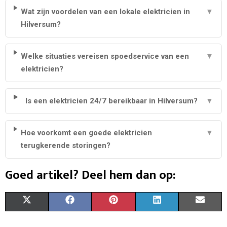
Wat zijn voordelen van een lokale elektricien in
▼
Hilversum?
Welke situaties vereisen spoedservice van een
▼
elektricien?
Is een elektricien 24/7 bereikbaar in Hilversum?
▼
Hoe voorkomt een goede elektricien
▼
terugkerende storingen?
Goed artikel? Deel hem dan op:
S
S
S
S
S
X
F
P
L
E
H
H
H
H
H
(
A
I
I
M