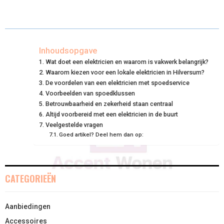
A
A
A
A
A
T
C
N
N
A
R
R
R
R
R
W
E
T
K
I
E
E
E
E
E
I
B
E
E
L
Inhoudsopgave
Wat doet een elektricien en waarom is vakwerk belangrijk?
O
O
O
O
O
T
O
R
D
Waarom kiezen voor een lokale elektricien in Hilversum?
N
N
N
N
N
T
De voordelen van een elektricien met spoedservice
O
E
I
Voorbeelden van spoedklussen
E
K
S
N
Betrouwbaarheid en zekerheid staan centraal
Altijd voorbereid met een elektricien in de buurt
R
T
Veelgestelde vragen
Goed artikel? Deel hem dan op:
)
CATEGORIEËN
Aanbiedingen
Accessoires