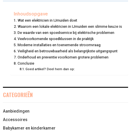
R
R
R
R
R
W
E
T
K
I
E
E
E
E
E
I
B
E
E
L
Inhoudsopgave
Wat een elektricien in IJmuiden doet
O
O
O
O
O
T
O
R
D
Waarom een lokale elektricien in IJmuiden een slimme keuze is
N
N
N
N
N
De waarde van een spoedservice bij elektrische problemen
T
O
E
I
Veelvoorkomende spoedklussen in de praktijk
E
K
S
N
Moderne installaties en toenemende stroomvraag
Veiligheid en betrouwbaarheid als belangrijkste uitgangspunt
R
T
Onderhoud en preventie voorkomen grotere problemen
Conclusie
)
Goed artikel? Deel hem dan op:
CATEGORIEËN
Aanbiedingen
Accessoires
Babykamer en kinderkamer