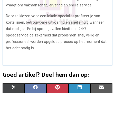
vraagt om vakmanschap, ervaring en snelle service.
Door te kiezen voor een lokale specialist profiteer je van
korte lijnen, betrouwbare uitvoering en snelle hulp wanneer
dat nodig is. En bij spoedgevallen biedt een 24/7
spoedservice de zekerheid dat problemen snel, veilig en
professioneel worden opgelost, precies op het moment dat
het echt nodig is.
Goed artikel? Deel hem dan op:
S
S
S
S
S
X
F
P
L
E
H
H
H
H
H
(
A
I
I
M
A
A
A
A
A
T
C
N
N
A