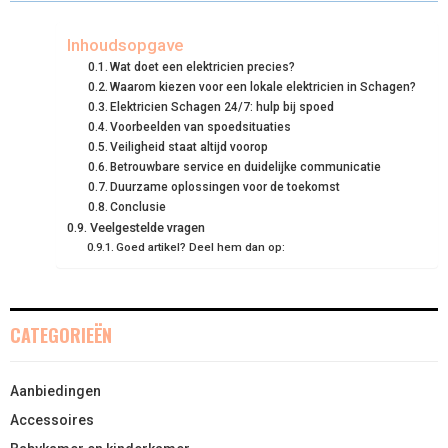
R
R
R
R
R
W
E
T
K
I
E
E
E
E
E
I
B
E
E
L
Inhoudsopgave
Wat doet een elektricien precies?
O
O
O
O
O
T
O
R
D
Waarom kiezen voor een lokale elektricien in Schagen?
Elektricien Schagen 24/7: hulp bij spoed
N
N
N
N
N
T
O
E
I
Voorbeelden van spoedsituaties
E
K
S
N
Veiligheid staat altijd voorop
Betrouwbare service en duidelijke communicatie
R
T
Duurzame oplossingen voor de toekomst
Conclusie
)
Veelgestelde vragen
Goed artikel? Deel hem dan op:
CATEGORIEËN
Aanbiedingen
Accessoires