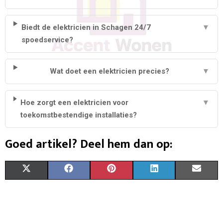
Biedt de elektricien in Schagen 24/7
▼
spoedservice?
Wat doet een elektricien precies?
▼
Hoe zorgt een elektricien voor
▼
toekomstbestendige installaties?
Goed artikel? Deel hem dan op:
S
S
S
S
S
X
F
P
L
E
H
H
H
H
H
(
A
I
I
M
A
A
A
A
A
T
C
N
N
A