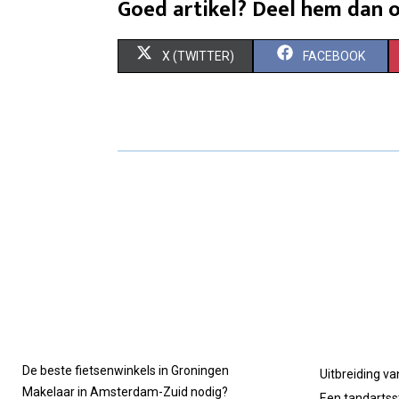
Goed artikel? Deel hem dan o
S
S
X (TWITTER)
FACEBOOK
H
H
A
A
R
R
E
E
O
O
N
N
De beste fietsenwinkels in Groningen
Uitbreiding va
Makelaar in Amsterdam-Zuid nodig?
Een tandartsst