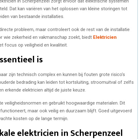
lektricien in Scherpenzeel zorgt ervoor dat elektrische systemen
eld. Dat kan variëren van het oplossen van kleine storingen tot
iden van bestaande installaties.
t directe probleem, maar controleert ook de rest van de installatie
r wie zekerheid en vakmanschap zoekt, biedt
Elektricien
focus op veiligheid en kwaliteit.
sentieel is
 maar zijn technisch complex en kunnen bij fouten grote risico’s
uderde bedrading kan leiden tot kortsluiting, stroomuitval of zelfs
erkende elektricien altijd de juiste keuze.
e veiligheidsnormen en gebruikt hoogwaardige materialen. Dit
d functioneert, maar ook veilig en duurzaam blijft. Goed uitgevoerd
chte kosten op de lange termijn.
kale elektricien in Scherpenzeel