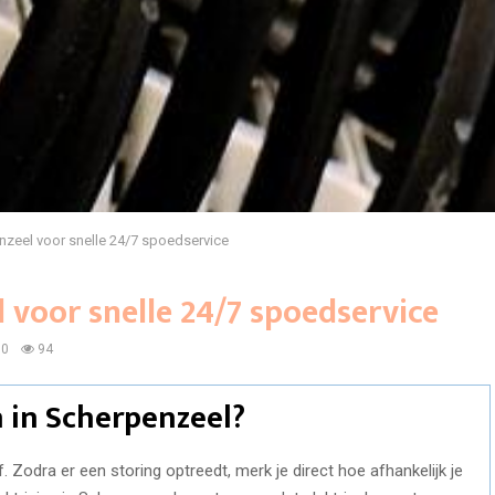
enzeel voor snelle 24/7 spoedservice
l voor snelle 24/7 spoedservice
0
94
n in Scherpenzeel?
jf. Zodra er een storing optreedt, merk je direct hoe afhankelijk je