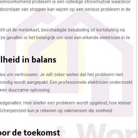
 veelvoorkomend probleem is een volledige stroomuitval waardoor
jk doorslaan van stoppen kan wijzen op een serieus probleem in de
ht uit de meterkast, beschadigde bekabeling of kortsluiting na
 gevallen is het belangrijk om snel een erkende elektricien in te
heid in balans
alles om vertrouwen. Je wilt zeker weten dat het probleem niet
 grondig wordt aangepakt. Een professionele elektricien onderzoekt
dt een duurzame oplossing.
 spoedgevallen. Hoe sneller een probleem wordt opgelost, hoe kleiner
n Scherpenzeel kun je rekenen op vakmensen die snelheid
oor de toekomst