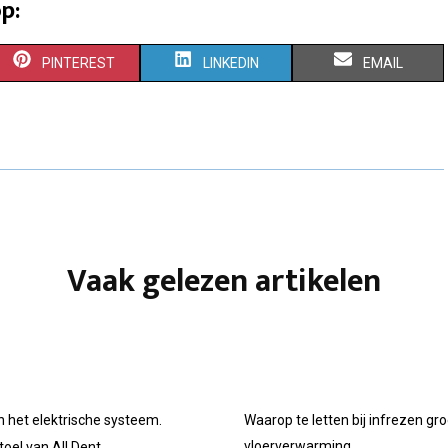
p:
S
S
S
PINTEREST
LINKEDIN
EMAIL
H
H
H
A
A
A
R
R
R
E
E
E
O
O
O
Vaak gelezen artikelen
N
N
N
n het elektrische systeem.
Waarop te letten bij infrezen gr
vloerverwarming.
oel van All Dent