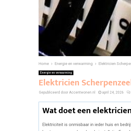
Home
Energie en verwarming
Elektricien Scherp
Energie en verwarming
Elektricien Scherpenzee
Gepubliceerd door Accentwonen.nl
april 24, 2026
Wat doet een elektricie
Elektriciteit is onmisbaar in ieder huis en bedri