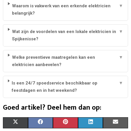
Waarom is vakwerk van een erkende elektricien
▼
belangrijk?
Wat zijn de voordelen van een lokale elektricien in
▼
Spijkenisse?
Welke preventieve maatregelen kan een
▼
elektricien aanbevelen?
Is een 24/7 spoedservice beschikbaar op
▼
feestdagen en in het weekend?
Goed artikel? Deel hem dan op:
S
S
S
S
S
X
F
P
L
E