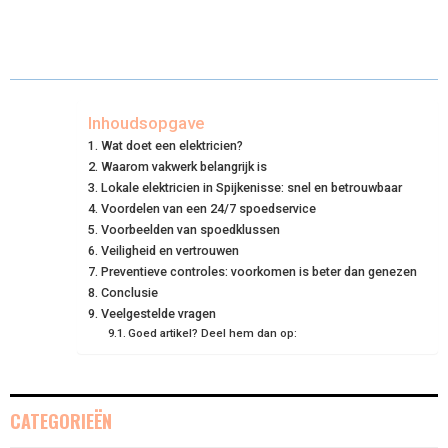
H
H
H
H
H
(
A
I
I
M
A
A
A
A
A
T
C
N
N
A
R
R
R
R
R
W
E
T
K
I
E
E
E
E
E
I
B
E
E
L
Inhoudsopgave
Wat doet een elektricien?
O
O
O
O
O
T
O
R
D
Waarom vakwerk belangrijk is
N
N
N
N
N
T
Lokale elektricien in Spijkenisse: snel en betrouwbaar
O
E
I
Voordelen van een 24/7 spoedservice
E
K
S
N
Voorbeelden van spoedklussen
Veiligheid en vertrouwen
R
T
Preventieve controles: voorkomen is beter dan genezen
Conclusie
)
Veelgestelde vragen
Goed artikel? Deel hem dan op:
CATEGORIEËN