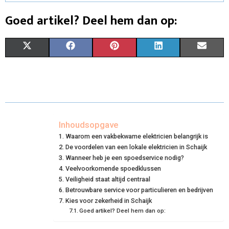
Goed artikel? Deel hem dan op:
S
S
S
S
S
X
F
P
L
E
H
H
H
H
H
(
A
I
I
M
A
A
A
A
A
T
C
N
N
A
R
R
R
R
R
W
E
T
K
I
E
E
E
E
E
I
B
E
E
L
Inhoudsopgave
Waarom een vakbekwame elektricien belangrijk is
O
O
O
O
O
T
O
R
D
De voordelen van een lokale elektricien in Schaijk
N
N
N
N
N
T
Wanneer heb je een spoedservice nodig?
O
E
I
Veelvoorkomende spoedklussen
E
K
S
N
Veiligheid staat altijd centraal
Betrouwbare service voor particulieren en bedrijven
R
T
Kies voor zekerheid in Schaijk
Goed artikel? Deel hem dan op:
)