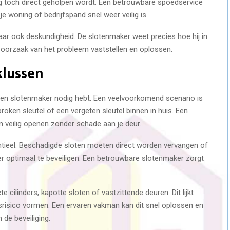
ag toch direct geholpen wordt. Een betrouwbare spoedservice
 woning of bedrijfspand snel weer veilig is.
maar ook deskundigheid. De slotenmaker weet precies hoe hij in
 oorzaak van het probleem vaststellen en oplossen.
klussen
ct een slotenmaker nodig hebt. Een veelvoorkomend scenario is
broken sleutel of een vergeten sleutel binnen in huis. Een
n veilig openen zonder schade aan je deur.
entieel. Beschadigde sloten moeten direct worden vervangen of
r optimaal te beveiligen. Een betrouwbare slotenmaker zorgt
cilinders, kapotte sloten of vastzittende deuren. Dit lijkt
dsrisico vormen. Een ervaren vakman kan dit snel oplossen en
 de beveiliging.