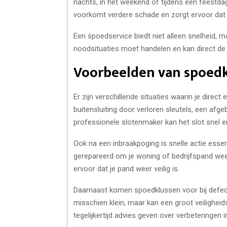
nachts, in het weekend of tijdens een feestd
voorkomt verdere schade en zorgt ervoor dat je
Een spoedservice biedt niet alleen snelheid, 
noodsituaties moet handelen en kan direct de
Voorbeelden van spoed
Er zijn verschillende situaties waarin je dire
buitensluiting door verloren sleutels, een afge
professionele slotenmaker kan het slot snel e
Ook na een inbraakpoging is snelle actie ess
gerepareerd om je woning of bedrijfspand wee
ervoor dat je pand weer veilig is.
Daarnaast komen spoedklussen voor bij defecte 
misschien klein, maar kan een groot veilighei
tegelijkertijd advies geven over verbeteringen in