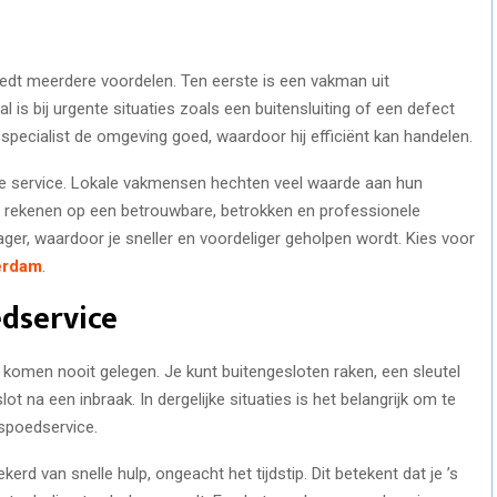
iedt meerdere voordelen. Ten eerste is een vakman uit
 is bij urgente situaties zoals een buitensluiting of een defect
 specialist de omgeving goed, waardoor hij efficiënt kan handelen.
jke service. Lokale vakmensen hechten veel waarde aan hun
je rekenen op een betrouwbare, betrokken en professionele
ager, waardoor je sneller en voordeliger geholpen wordt. Kies voor
erdam
.
edservice
omen nooit gelegen. Je kunt buitengesloten raken, een sleutel
ot na een inbraak. In dergelijke situaties is het belangrijk om te
spoedservice.
rd van snelle hulp, ongeacht het tijdstip. Dit betekent dat je ’s