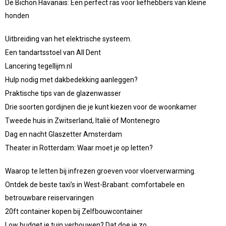
De Bichon Havanais: Een perfect ras voor liefhebbers van kleine
honden
Uitbreiding van het elektrische systeem.
Een tandartsstoel van All Dent
Lancering tegellijm.nl
Hulp nodig met dakbedekking aanleggen?
Praktische tips van de glazenwasser
Drie soorten gordijnen die je kunt kiezen voor de woonkamer
Tweede huis in Zwitserland, Italië of Montenegro
Dag en nacht Glaszetter Amsterdam
Theater in Rotterdam: Waar moet je op letten?
Waarop te letten bij infrezen groeven voor vloerverwarming.
Ontdek de beste taxi’s in West-Brabant: comfortabele en
betrouwbare reiservaringen
20ft container kopen bij Zelfbouwcontainer
Low budget je tuin verbouwen? Dat doe je zo