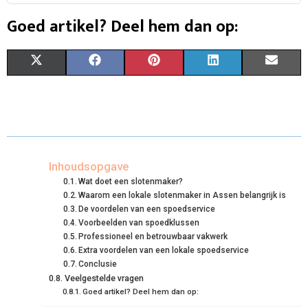
Goed artikel? Deel hem dan op:
S
S
S
S
S
X
F
P
L
E
H
H
H
H
H
(
A
I
I
M
A
A
A
A
A
T
C
N
N
A
R
R
R
R
R
W
E
T
K
I
E
E
E
E
E
I
B
E
E
L
Inhoudsopgave
Wat doet een slotenmaker?
O
O
O
O
O
T
O
R
D
Waarom een lokale slotenmaker in Assen belangrijk is
De voordelen van een spoedservice
N
N
N
N
N
T
O
E
I
Voorbeelden van spoedklussen
E
K
S
N
Professioneel en betrouwbaar vakwerk
Extra voordelen van een lokale spoedservice
R
T
Conclusie
Veelgestelde vragen
)
Goed artikel? Deel hem dan op: