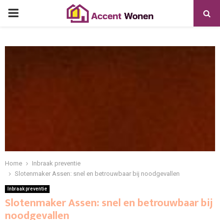
PRIMARY
MENU
Home
Inbraak preventie
Slotenmaker Assen: snel en betrouwbaar bij noodgevallen
Inbraak preventie
Slotenmaker Assen: snel en betrouwbaar bij
noodgevallen