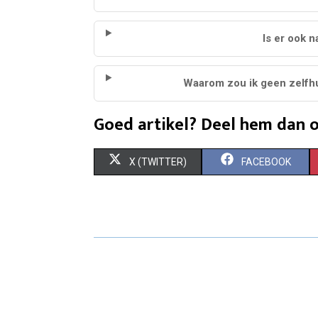
Is er ook 
Waarom zou ik geen zelfh
Goed artikel? Deel hem dan o
S
S
X (TWITTER)
FACEBOOK
H
H
A
A
R
R
E
E
O
O
N
N