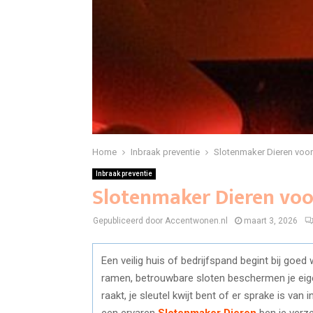
Home
Inbraak preventie
Slotenmaker Dieren voor
Inbraak preventie
Slotenmaker Dieren voor
Gepubliceerd door Accentwonen.nl
maart 3, 2026
Een veilig huis of bedrijfspand begint bij goe
ramen, betrouwbare sloten beschermen je ei
raakt, je sleutel kwijt bent of er sprake is va
een ervaren
Slotenmaker Dieren
ben je verze