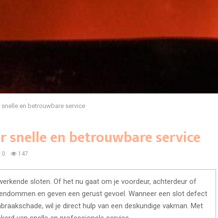
 snelle en betrouwbare service
 snelle en betrouwbare service
0
147
d werkende sloten. Of het nu gaat om je voordeur, achterdeur of
gendommen en geven een gerust gevoel. Wanneer een slot defect
n inbraakschade, wil je direct hulp van een deskundige vakman. Met
kerd van snelle en professionele service.