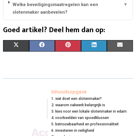
Welke beveiligingsmaatregelen kan een
▼
slotenmaker aanbevelen?
Goed artikel? Deel hem dan op:
S
S
S
S
S
X
F
P
L
E
H
H
H
H
H
(
A
I
I
M
A
A
A
A
A
T
C
N
N
A
R
R
R
R
R
W
E
T
K
I
E
E
E
E
E
I
B
E
E
L
Inhoudsopgave
wat doet een slotenmaker?
O
O
O
O
O
T
O
R
D
waarom vakwerk belangrijk is
N
N
N
N
N
T
O
kies voor een lokale slotenmaker in edam
E
I
voorbeelden van spoedklussen
E
K
S
N
betrouwbaarheid en professionaliteit
investeren in veiligheid
R
T