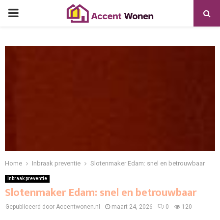
PRIMARY
MENU
Home
Inbraak preventie
Slotenmaker Edam: snel en betrouwbaar
Inbraak preventie
Slotenmaker Edam: snel en betrouwbaar
Gepubliceerd door Accentwonen.nl
maart 24, 2026
0
120