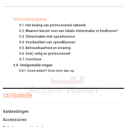
R
R
R
R
R
W
E
T
K
I
E
E
E
E
E
I
B
E
E
L
Inhoudsopgave
Het belang van professioneel vakwerk
O
O
O
O
O
T
O
R
D
Waarom kiezen voor een lokale slotenmaker in Eindhoven?
Slotenmaker met spoedservice
N
N
N
N
N
T
O
E
I
Voorbeelden van spoedklussen
E
K
S
N
Betrouwbaarheid en ervaring
Snel, veilig en professioneel
R
T
Conclusie
Veelgestelde vragen
)
Goed artikel? Deel hem dan op:
CATEGORIEËN
Aanbiedingen
Accessoires