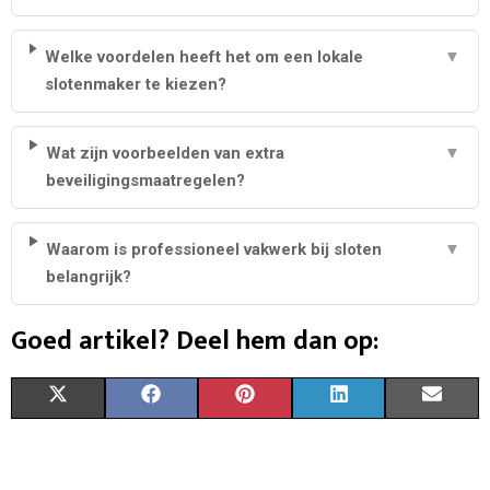
Welke voordelen heeft het om een lokale
▼
slotenmaker te kiezen?
Wat zijn voorbeelden van extra
▼
beveiligingsmaatregelen?
Waarom is professioneel vakwerk bij sloten
▼
belangrijk?
Goed artikel? Deel hem dan op:
S
S
S
S
S
X
F
P
L
E
H
H
H
H
H
(
A
I
I
M
A
A
A
A
A
T
C
N
N
A