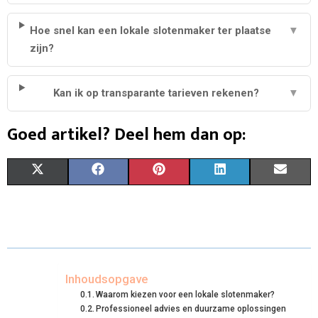
Hoe snel kan een lokale slotenmaker ter plaatse
▼
zijn?
Kan ik op transparante tarieven rekenen?
▼
Goed artikel? Deel hem dan op:
S
S
S
S
S
X
F
P
L
E
H
H
H
H
H
(
A
I
I
M
A
A
A
A
A
T
C
N
N
A
R
R
R
R
R
W
E
T
K
I
E
E
E
E
E
I
B
E
E
L
Inhoudsopgave
Waarom kiezen voor een lokale slotenmaker?
O
O
O
O
O
T
O
R
D
Professioneel advies en duurzame oplossingen