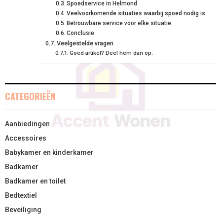
Spoedservice in Helmond
N
N
N
N
N
T
O
E
I
Veelvoorkomende situaties waarbij spoed nodig is
E
K
S
N
Betrouwbare service voor elke situatie
Conclusie
R
T
Veelgestelde vragen
Goed artikel? Deel hem dan op:
)
CATEGORIEËN
Aanbiedingen
Accessoires
Babykamer en kinderkamer
Badkamer
Badkamer en toilet
Bedtextiel
Beveiliging