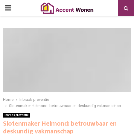
PRIMARY
MENU
Home
Inbraak preventie
Slotenmaker Helmond: betrouwbaar en deskundig vakmanschap
Inbraak preventie
Slotenmaker Helmond: betrouwbaar en
deskundig vakmanschap