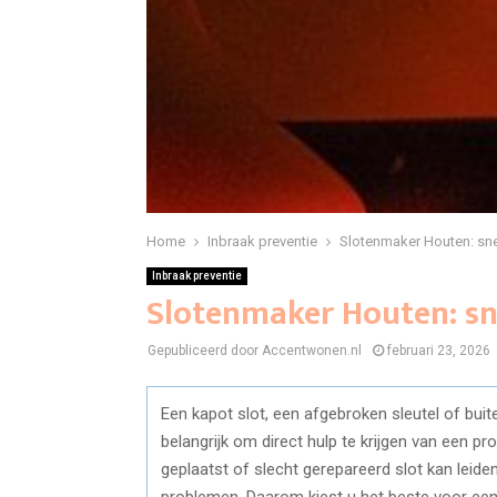
Home
Inbraak preventie
Slotenmaker Houten: sne
Inbraak preventie
Slotenmaker Houten: sn
Gepubliceerd door Accentwonen.nl
februari 23, 2026
Een kapot slot, een afgebroken sleutel of buite
belangrijk om direct hulp te krijgen van een p
geplaatst of slecht gerepareerd slot kan leide
problemen. Daarom kiest u het beste voor een 