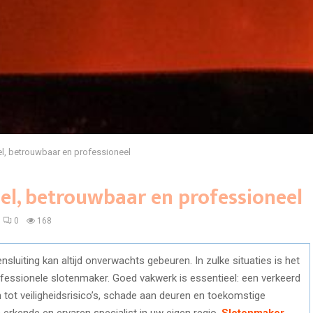
l, betrouwbaar en professioneel
el, betrouwbaar en professioneel
0
168
nsluiting kan altijd onverwachts gebeuren. In zulke situaties is het
rofessionele slotenmaker. Goed vakwerk is essentieel: een verkeerd
n tot veiligheidsrisico’s, schade aan deuren en toekomstige
erkende en ervaren specialist in uw eigen regio.
Slotenmaker