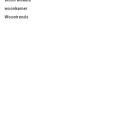
Woon winkels
woonkamer
Woontrends