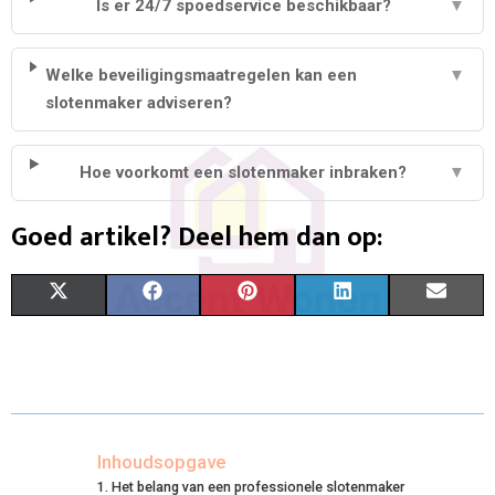
Is er 24/7 spoedservice beschikbaar?
▼
Welke beveiligingsmaatregelen kan een
▼
slotenmaker adviseren?
Hoe voorkomt een slotenmaker inbraken?
▼
Goed artikel? Deel hem dan op:
S
S
S
S
S
X
F
P
L
E
H
H
H
H
H
(
A
I
I
M
A
A
A
A
A
T
C
N
N
A
R
R
R
R
R
W
E
T
K
I
E
E
E
E
E
I
B
E
E
L
Inhoudsopgave
Het belang van een professionele slotenmaker
O
O
O
O
O
T
O
R
D