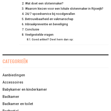
Wat doet een slotenmaker?
N
N
N
N
N
T
Waarom kiezen voor een lokale slotenmaker in Rijswijk?
O
E
I
24/7 spoedservice bij noodgevallen
E
K
S
N
Betrouwbaarheid en vakmanschap
Inbraakpreventie en beveiliging
R
T
Conclusie
Veelgestelde vragen
)
Goed artikel? Deel hem dan op:
CATEGORIEËN
Aanbiedingen
Accessoires
Babykamer en kinderkamer
Badkamer
Badkamer en toilet
Bedtextiel