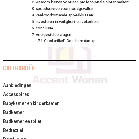
waarom kiezen voor een professionele slotenmaker?
N
N
N
N
N
T
spoedservice voor noodgevallen
O
E
I
veelvoorkomende spoedklussen
E
K
S
N
investeren in veiligheid en zekerheid
conclusie
R
T
Veelgestelde vragen
Goed artikel? Deel hem dan op:
)
CATEGORIEËN
Aanbiedingen
Accessoires
Babykamer en kinderkamer
Badkamer
Badkamer en toilet
Bedtextiel