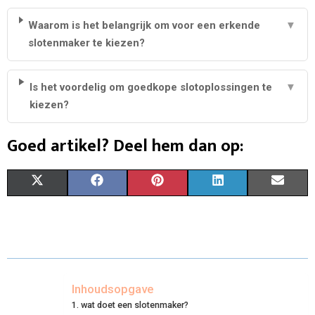
Waarom is het belangrijk om voor een erkende
▼
slotenmaker te kiezen?
Is het voordelig om goedkope slotoplossingen te
▼
kiezen?
Goed artikel? Deel hem dan op:
S
S
S
S
S
X
F
P
L
E
H
H
H
H
H
(
A
I
I
M
A
A
A
A
A
T
C
N
N
A
R
R
R
R
R
W
E
T
K
I
E
E
E
E
E
I
B
E
E
L
Inhoudsopgave
wat doet een slotenmaker?
O
O
O
O
O
T
O
R
D