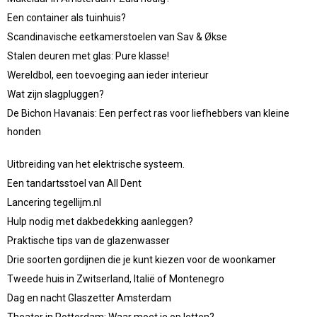
Een container als tuinhuis?
Scandinavische eetkamerstoelen van Sav & Økse
Stalen deuren met glas: Pure klasse!
Wereldbol, een toevoeging aan ieder interieur
Wat zijn slagpluggen?
De Bichon Havanais: Een perfect ras voor liefhebbers van kleine
honden
Uitbreiding van het elektrische systeem.
Een tandartsstoel van All Dent
Lancering tegellijm.nl
Hulp nodig met dakbedekking aanleggen?
Praktische tips van de glazenwasser
Drie soorten gordijnen die je kunt kiezen voor de woonkamer
Tweede huis in Zwitserland, Italië of Montenegro
Dag en nacht Glaszetter Amsterdam
Theater in Rotterdam: Waar moet je op letten?