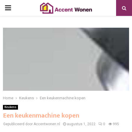
PRIMARY
MENU
Home
Keukens
Een keukenmachine kopen
Keukens
Een keukenmachine kopen
Gepubliceerd door Accentwonen.nl
augustus 1, 2022
0
995