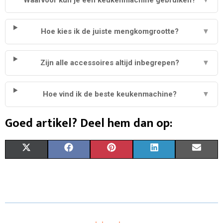
Hoe kies ik de juiste mengkomgrootte?
▼
Zijn alle accessoires altijd inbegrepen?
▼
Hoe vind ik de beste keukenmachine?
▼
Goed artikel? Deel hem dan op:
S
S
S
S
S
X
F
P
L
E
H
H
H
H
H
(
A
I
I
M
A
A
A
A
A
T
C
N
N
A
R
R
R
R
R
W
E
T
K
I
E
E
E
E
E
I
B
E
E
L