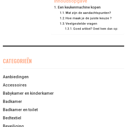
Inhoudsopgave
Een keukenmachine kopen
O
O
O
O
O
T
O
R
D
Wat zijn de aandachtspunten?
Hoe maak je de juiste keuze ?
N
N
N
N
N
T
O
E
I
Veelgestelde vragen
E
K
S
Goed artikel? Deel hem dan op:
N
R
T
)
CATEGORIEËN
Aanbiedingen
Accessoires
Babykamer en kinderkamer
Badkamer
Badkamer en toilet
Bedtextiel
Beveiliging