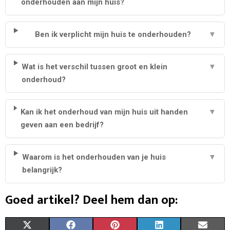
onderhouden aan mijn huis?
Ben ik verplicht mijn huis te onderhouden?
▼
Wat is het verschil tussen groot en klein
▼
onderhoud?
Kan ik het onderhoud van mijn huis uit handen
▼
geven aan een bedrijf?
Waarom is het onderhouden van je huis
▼
belangrijk?
Goed artikel? Deel hem dan op:
S
S
S
S
S
X
F
P
L
E