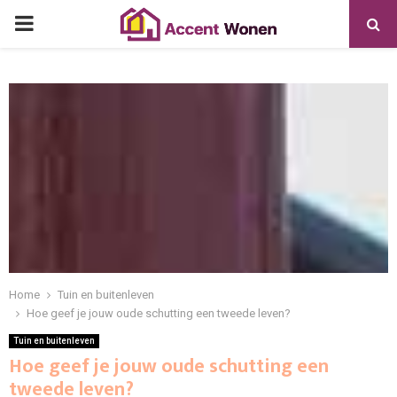
PRIMARY
MENU
Home
Tuin en buitenleven
Hoe geef je jouw oude schutting een tweede leven?
Tuin en buitenleven
Hoe geef je jouw oude schutting een
tweede leven?