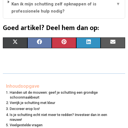
Kan ik mijn schutting zelf opknappen of is
▼
professionele hulp nodig?
Goed artikel? Deel hem dan op:
S
S
S
S
S
X
F
P
L
E
H
H
H
H
H
(
A
I
I
M
A
A
A
A
A
T
C
N
N
A
R
R
R
R
R
W
E
T
K
I
E
E
E
E
E
I
B
E
E
L
Inhoudsopgave
Handen uit de mouwen: geef je schutting een grondige
O
O
O
O
O
T
O
R
D
schoonmaakbeurt
Verrijk je schutting met kleur
N
N
N
N
N
T
O
E
I
Decoreer erop los!
Is je schutting echt niet meer te redden? Investeer dan in een
E
K
S
N
nieuwe!
Veelgestelde vragen
R
T