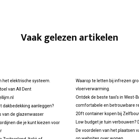
Vaak gelezen artikelen
n het elektrische systeem.
Waarop te letten bij infrezen gr
vloerverwarming.
oel van All Dent
Ontdek de beste taxi’s in West-B
llijm.nl
comfortabele en betrouwbare re
et dakbedekking aanleggen?
20ft container kopen bij Zelfbo
ps van de glazenwasser
Low budget je tuin verbouwen? D
ordijnen die je kunt kiezen voor
De voordelen van het plaatsen v
r
op websites over wonen