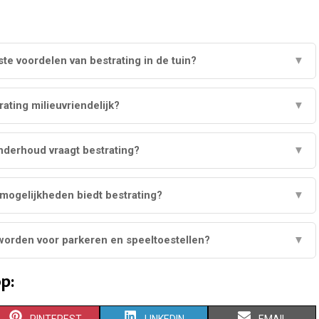
ste voordelen van bestrating in de tuin?
▼
rating milieuvriendelijk?
▼
nderhoud vraagt bestrating?
▼
ogelijkheden biedt bestrating?
▼
 worden voor parkeren en speeltoestellen?
▼
p:
S
S
S
PINTEREST
LINKEDIN
EMAIL