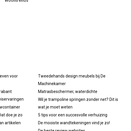
Woontrends
oeven voor
Tweedehands design meubels bij De
Machinekamer
rabant:
Matrasbeschermer, waterdichte
iservaringen
Wil je trampoline springen zonder net? Dit is
uwcontainer
wat je moet weten
at doe je zo
5 tips voor een succesvolle verhuizing
an artikelen
De mooiste wandtekeningen vind je zo!
De beste review websites