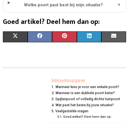
Welke poort past best bij mijn situatie?
▼
Goed artikel? Deel hem dan op:
S
S
S
S
S
X
F
P
L
E
H
H
H
H
H
(
A
I
I
M
A
A
A
A
A
T
C
N
N
A
R
R
R
R
R
W
E
T
K
I
E
E
E
E
E
I
B
E
E
L
Inhoudsopgave
Wanneer kies je voor een enkele poort?
O
O
O
O
O
T
O
R
D
Wanneer is een dubbele poort beter?
N
N
N
N
N
T
O
Spijlenpoort of volledig dichte tuinpoort
E
I
Wat past het beste bij jouw situatie?
E
K
S
N
Veelgestelde vragen
Goed artikel? Deel hem dan op:
R
T