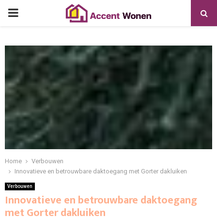
PRIMARY
MENU
Home
Verbouwen
Innovatieve en betrouwbare daktoegang met Gorter dakluiken
Verbouwen
Innovatieve en betrouwbare daktoegang
met Gorter dakluiken