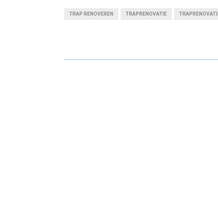
A
A
TRAP RENOVEREN
TRAPRENOVATIE
TRAPRENOVATI
R
R
E
E
O
O
N
N