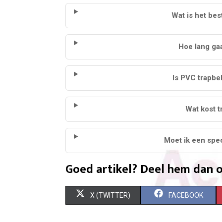
Wat is het bes
Hoe lang ga
Is PVC trapbe
Wat kost t
Moet ik een spec
Goed artikel? Deel hem dan o
S
S
X (TWITTER)
FACEBOOK
H
H