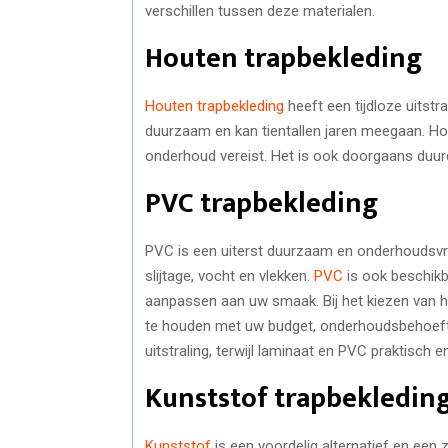
verschillen tussen deze materialen.
Houten trapbekleding
Houten trapbekleding
heeft een tijdloze uitstr
duurzaam en kan tientallen jaren meegaan. Hout
onderhoud vereist. Het is ook doorgaans duur
PVC trapbekleding
PVC is een uiterst duurzaam en onderhoudsvrie
slijtage, vocht en vlekken.
PVC
is ook beschikb
aanpassen aan uw smaak. Bij het kiezen van he
te houden met uw budget, onderhoudsbehoefte
uitstraling, terwijl laminaat en PVC praktisch en
Kunststof trapbekledin
Kunststof
is een voordelig alternatief en een 