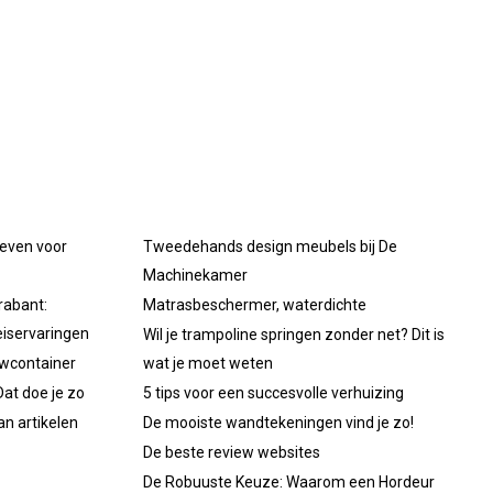
oeven voor
Tweedehands design meubels bij De
Machinekamer
rabant:
Matrasbeschermer, waterdichte
iservaringen
Wil je trampoline springen zonder net? Dit is
uwcontainer
wat je moet weten
at doe je zo
5 tips voor een succesvolle verhuizing
an artikelen
De mooiste wandtekeningen vind je zo!
De beste review websites
De Robuuste Keuze: Waarom een Hordeur