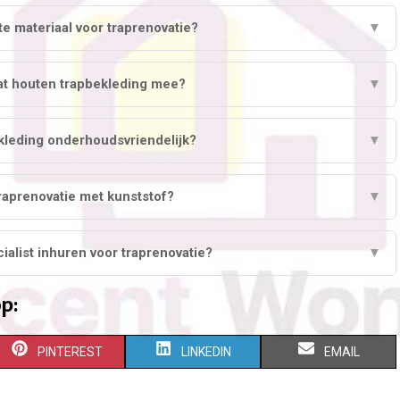
te materiaal voor traprenovatie?
▼
at houten trapbekleding mee?
▼
kleding onderhoudsvriendelijk?
▼
raprenovatie met kunststof?
▼
ialist inhuren voor traprenovatie?
▼
p:
S
S
S
PINTEREST
LINKEDIN
EMAIL
H
H
H