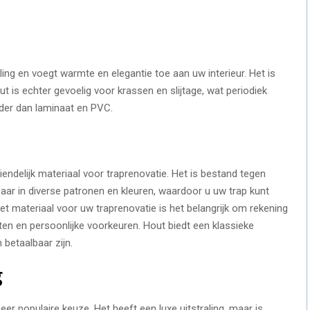
aling en voegt warmte en elegantie toe aan uw interieur. Het is
 is echter gevoelig voor krassen en slijtage, wat periodiek
der dan laminaat en PVC.
ndelijk materiaal voor traprenovatie. Het is bestand tegen
aar in diverse patronen en kleuren, waardoor u uw trap kunt
t materiaal voor uw traprenovatie is het belangrijk om rekening
n en persoonlijke voorkeuren. Hout biedt een klassieke
 betaalbaar zijn.
g
zeer populaire keuze. Het heeft een luxe uitstraling, maar is