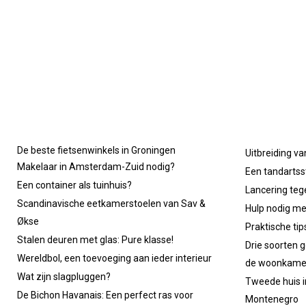
De beste fietsenwinkels in Groningen
Uitbreiding va
Makelaar in Amsterdam-Zuid nodig?
Een tandartsst
Een container als tuinhuis?
Lancering tege
Scandinavische eetkamerstoelen van Sav &
Hulp nodig m
Økse
Praktische ti
Stalen deuren met glas: Pure klasse!
Drie soorten g
Wereldbol, een toevoeging aan ieder interieur
de woonkame
Wat zijn slagpluggen?
Tweede huis in
De Bichon Havanais: Een perfect ras voor
Montenegro