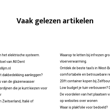
Vaak gelezen artikelen
n het elektrische systeem.
Waarop te letten bij infrezen gr
vloerverwarming.
oel van All Dent
Ontdek de beste taxi’s in West-B
llijm.nl
comfortabele en betrouwbare re
et dakbedekking aanleggen?
20ft container kopen bij Zelfbo
ps van de glazenwasser
Low budget je tuin verbouwen? D
ordijnen die je kunt kiezen voor
De voordelen van het plaatsen v
r
op websites over wonen
 Zwitserland, Italië of
Waar is plakfolie voor bedoeld?