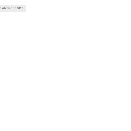
A
A
A
E AMERSFOORT
R
R
R
E
E
E
O
O
O
N
N
N