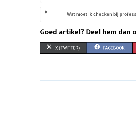
Wat moet ik checken bij profes
Goed artikel? Deel hem dan o
S
S
X (TWITTER)
FACEBOOK
H
H
A
A
R
R
E
E
O
O
N
N