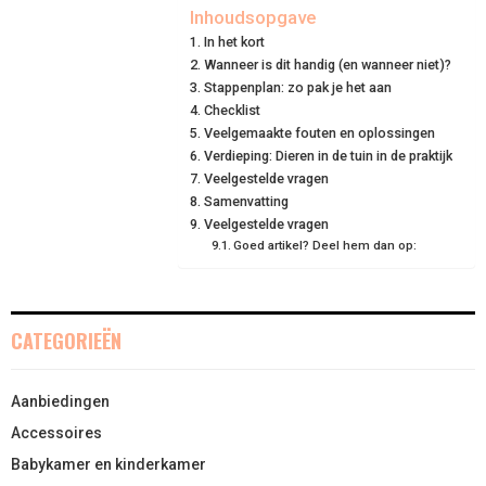
E
E
E
E
E
I
B
E
E
L
Inhoudsopgave
In het kort
O
O
O
O
O
T
O
R
D
Wanneer is dit handig (en wanneer niet)?
N
N
N
N
N
T
O
Stappenplan: zo pak je het aan
E
I
Checklist
E
K
S
N
Veelgemaakte fouten en oplossingen
Verdieping: Dieren in de tuin in de praktijk
R
T
Veelgestelde vragen
Samenvatting
)
Veelgestelde vragen
Goed artikel? Deel hem dan op:
CATEGORIEËN
Aanbiedingen
Accessoires
Babykamer en kinderkamer