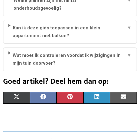
Welke planten zijn het minst
▼
onderhoudsgevoelig?
Kan ik deze gids toepassen in een klein
▼
appartement met balkon?
Wat moet ik controleren voordat ik wijzigingen in
▼
mijn tuin doorvoer?
Goed artikel? Deel hem dan op:
S
S
S
S
S
X
F
P
L
E
H
H
H
H
H
(
A
I
I
M
A
A
A
A
A
T
C
N
N
A
R
R
R
R
R
W
E
T
K
I