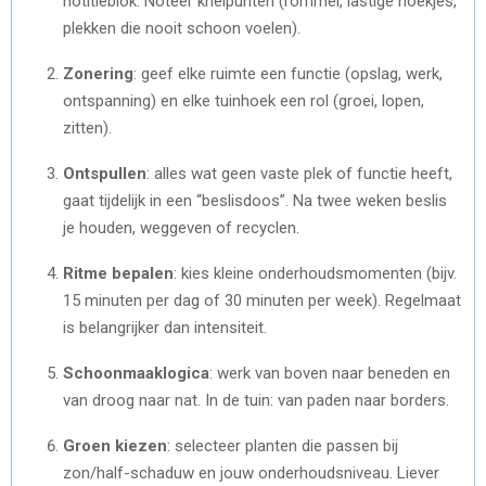
notitieblok. Noteer knelpunten (rommel, lastige hoekjes,
plekken die nooit schoon voelen).
Zonering
: geef elke ruimte een functie (opslag, werk,
ontspanning) en elke tuinhoek een rol (groei, lopen,
zitten).
Ontspullen
: alles wat geen vaste plek of functie heeft,
gaat tijdelijk in een “beslisdoos”. Na twee weken beslis
je houden, weggeven of recyclen.
Ritme bepalen
: kies kleine onderhoudsmomenten (bijv.
15 minuten per dag of 30 minuten per week). Regelmaat
is belangrijker dan intensiteit.
Schoonmaaklogica
: werk van boven naar beneden en
van droog naar nat. In de tuin: van paden naar borders.
Groen kiezen
: selecteer planten die passen bij
zon/half-schaduw en jouw onderhoudsniveau. Liever