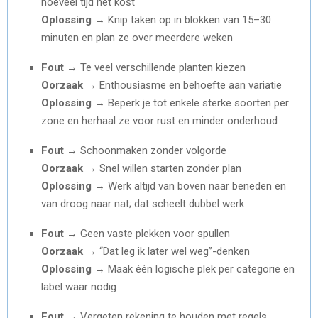
hoeveel tijd het kost
Oplossing →
Knip taken op in blokken van 15–30
minuten en plan ze over meerdere weken
Fout →
Te veel verschillende planten kiezen
Oorzaak →
Enthousiasme en behoefte aan variatie
Oplossing →
Beperk je tot enkele sterke soorten per
zone en herhaal ze voor rust en minder onderhoud
Fout →
Schoonmaken zonder volgorde
Oorzaak →
Snel willen starten zonder plan
Oplossing →
Werk altijd van boven naar beneden en
van droog naar nat; dat scheelt dubbel werk
Fout →
Geen vaste plekken voor spullen
Oorzaak →
“Dat leg ik later wel weg”-denken
Oplossing →
Maak één logische plek per categorie en
label waar nodig
Fout →
Vergeten rekening te houden met regels