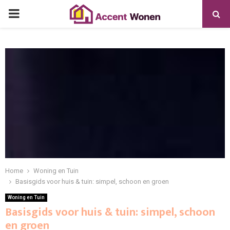
PRIMARY
MENU
Home
Woning en Tuin
Basisgids voor huis & tuin: simpel, schoon en groen
Woning en Tuin
Basisgids voor huis & tuin: simpel, schoon
en groen