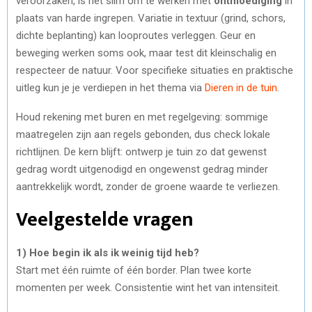
veroorzaken, is het slim om te werken met
ontmoediging
in
plaats van harde ingrepen. Variatie in textuur (grind, schors,
dichte beplanting) kan looproutes verleggen. Geur en
beweging werken soms ook, maar test dit kleinschalig en
respecteer de natuur. Voor specifieke situaties en praktische
uitleg kun je je verdiepen in het thema via
Dieren in de tuin
.
Houd rekening met buren en met regelgeving: sommige
maatregelen zijn aan regels gebonden, dus check lokale
richtlijnen. De kern blijft: ontwerp je tuin zo dat gewenst
gedrag wordt uitgenodigd en ongewenst gedrag minder
aantrekkelijk wordt, zonder de groene waarde te verliezen.
Veelgestelde vragen
1) Hoe begin ik als ik weinig tijd heb?
Start met één ruimte of één border. Plan twee korte
momenten per week. Consistentie wint het van intensiteit.