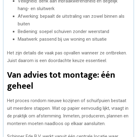
Veiligheid: denk aan inbraakwerendheid en degelijk
hang- en sluitwerk
Afwerking: bepaalt de uitstraling van zowel binnen als
buiten
Bediening: soepel schuiven zonder weerstand
Maatwerk: passend bij uw woning en situatie
Het zijn details die vaak pas opvallen wanneer ze ontbreken.
Juist daarom is een doordachte keuze essentieel.
Van advies tot montage: één
geheel
Het proces rondom nieuwe kozijnen of schuifpuien bestaat
uit meerdere stappen. Wat op papier eenvoudig lijkt, vraagt in
de praktijk om afstemming. Inmeten, produceren, plannen en
monteren moeten naadloos op elkaar aansluiten.
Schipper Ede B.V. werkt vanuit één centrale locatie waar