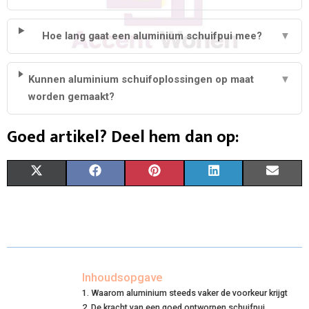
Hoe lang gaat een aluminium schuifpui mee?
▼
Kunnen aluminium schuifoplossingen op maat
▼
worden gemaakt?
Goed artikel? Deel hem dan op:
S
S
S
S
S
X
F
P
L
E
H
H
H
H
H
(
A
I
I
M
A
A
A
A
A
T
C
N
N
A
R
R
R
R
R
W
E
T
K
I
E
E
E
E
E
I
B
E
E
L
Inhoudsopgave
Waarom aluminium steeds vaker de voorkeur krijgt
O
O
O
O
O
T
O
R
D
De kracht van een goed ontworpen schuifpui