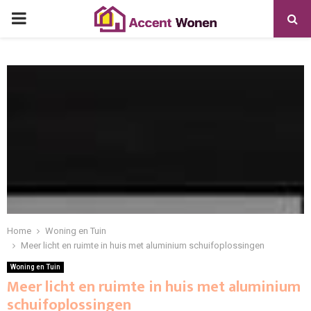
PRIMARY
MENU
Home
Woning en Tuin
Meer licht en ruimte in huis met aluminium schuifoplossingen
Woning en Tuin
Meer licht en ruimte in huis met aluminium
schuifoplossingen