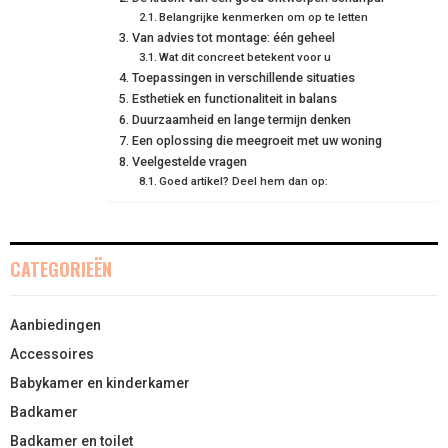
N
N
Belangrijke kenmerken om op te letten
N
N
N
T
O
E
I
Van advies tot montage: één geheel
E
K
S
N
Wat dit concreet betekent voor u
Toepassingen in verschillende situaties
R
T
Esthetiek en functionaliteit in balans
Duurzaamheid en lange termijn denken
)
Een oplossing die meegroeit met uw woning
Veelgestelde vragen
Goed artikel? Deel hem dan op:
CATEGORIEËN
Aanbiedingen
Accessoires
Babykamer en kinderkamer
Badkamer
Badkamer en toilet