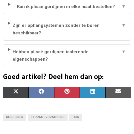
Kan ik plissé gordijnen in elke maat bestellen?
▼
Zijn er ophangsystemen zonder te boren
▼
beschikbaar?
Hebben plissé gordijnen isolerende
▼
eigenschappen?
Goed artikel? Deel hem dan op:
S
S
S
S
S
X
F
P
L
E
H
H
H
H
H
(
A
I
I
M
A
A
A
A
A
T
C
N
N
A
GORDIJNEN
TERRAOSVERKAPPING
TUIN
R
R
R
R
R
W
E
T
K
I