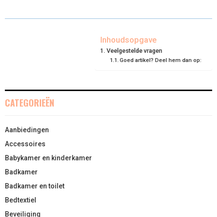
E
E
E
E
E
I
B
E
E
L
O
O
O
O
O
T
O
R
D
N
N
N
N
N
T
O
E
I
Inhoudsopgave
Veelgestelde vragen
E
K
S
N
Goed artikel? Deel hem dan op:
R
T
)
CATEGORIEËN
Aanbiedingen
Accessoires
Babykamer en kinderkamer
Badkamer
Badkamer en toilet
Bedtextiel
Beveiliging