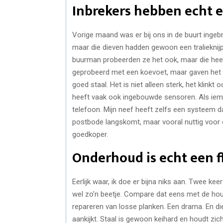
Inbrekers hebben echt e
Vorige maand was er bij ons in de buurt ingeb
maar die dieven hadden gewoon een tralieknij
buurman probeerden ze het ook, maar die heeft
geprobeerd met een koevoet, maar gaven het op.
goed staal. Het is niet alleen sterk, het klinkt
heeft vaak ook ingebouwde sensoren. Als ieman
telefoon. Mijn neef heeft zelfs een systeem da
postbode langskomt, maar vooral nuttig voor 
goedkoper.
Onderhoud is echt een fl
Eerlijk waar, ik doe er bijna niks aan. Twee ke
wel zo’n beetje. Compare dat eens met de hout
repareren van losse planken. Een drama. En die
aankijkt. Staal is gewoon keihard en houdt zic