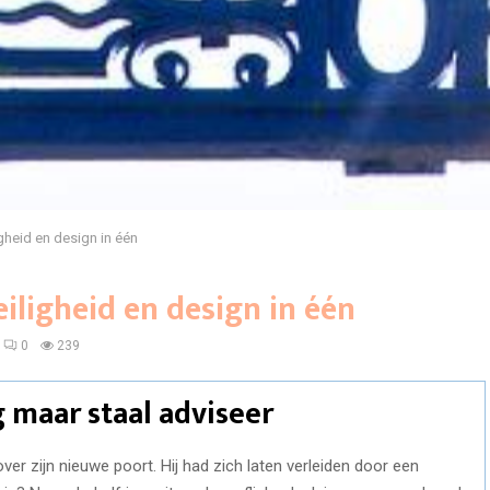
igheid en design in één
iligheid en design in één
0
239
 maar staal adviseer
ver zijn nieuwe poort. Hij had zich laten verleiden door een