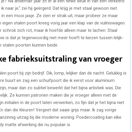
? Na anderhalf jaar zit er al een flinke deuk in van een verkeerd
 naar je,” zei hij geërgerd. Dat krijg je met staal gewoon niet.
in een mooi jasje. Ze zien er strak uit, maar probeer ze maar
jn eigen stalen poort kreeg vorig jaar een klap van de vuilniswagen.
 schrok zich rot, maar ik hoefde alleen maar te lachen. Staal
 is dat je tegenwoordig niet meer hoeft te kiezen tussen lelijk-
 stalen poorten kunnen beide.
jke fabrieksuitstraling van vroeger
n poort bij zijn bedrijf. Dik, lomp, lelijker dan de nacht. Gelukkig is
ure buurt en zag een schuifpoort die ik eerst voor aluminium
zijn, maar dan zo subtiel bewerkt dat het bijna artistiek was. Die
ijk. Ze kunnen patronen maken die je vroeger alleen met de
initialen in de poort laten verwerken, zo fijn dat je het bijna niet
En dan die kleuren! Vergeet dat saaie grijs maar. Ik zag vorige
anzinnig uitzag bij die moderne woning. Poedercoating kan elke
dy matte afwerking die nu populair is.