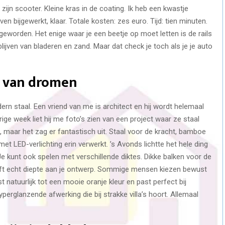
zijn scooter. Kleine kras in de coating. Ik heb een kwastje
en bijgewerkt, klaar. Totale kosten: zes euro. Tijd: tien minuten.
geworden. Het enige waar je een beetje op moet letten is de rails
ijven van bladeren en zand. Maar dat check je toch als je je auto
n van dromen
rn staal. Een vriend van me is architect en hij wordt helemaal
ige week liet hij me foto’s zien van een project waar ze staal
maar het zag er fantastisch uit. Staal voor de kracht, bamboe
met LED-verlichting erin verwerkt. ’s Avonds lichtte het hele ding
 Je kunt ook spelen met verschillende diktes. Dikke balken voor de
eeft echt diepte aan je ontwerp. Sommige mensen kiezen bewust
 natuurlijk tot een mooie oranje kleur en past perfect bij
perglanzende afwerking die bij strakke villa’s hoort. Allemaal