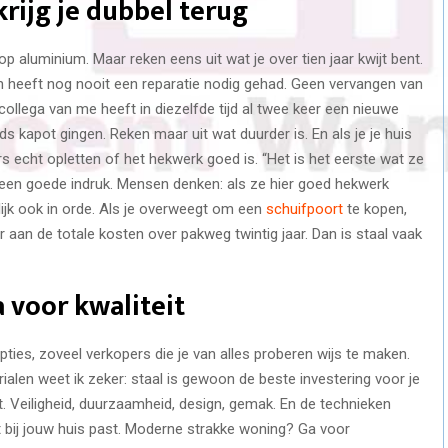
krijg je dubbel terug
p aluminium. Maar reken eens uit wat je over tien jaar kwijt bent.
en heeft nog nooit een reparatie nodig gehad. Geen vervangen van
ollega van me heeft in diezelfde tijd al twee keer een nieuwe
kapot gingen. Reken maar uit wat duurder is. En als je je huis
 echt opletten of het hekwerk goed is. “Het is het eerste wat ze
ect een goede indruk. Mensen denken: als ze hier goed hekwerk
lijk ook in orde. Als je overweegt om een
schuifpoort
te kopen,
 aan de totale kosten over pakweg twintig jaar. Dan is staal vaak
 voor kwaliteit
 opties, zoveel verkopers die je van alles proberen wijs te maken.
ialen weet ik zeker: staal is gewoon de beste investering voor je
t. Veiligheid, duurzaamheid, design, gemak. En de technieken
 bij jouw huis past. Moderne strakke woning? Ga voor