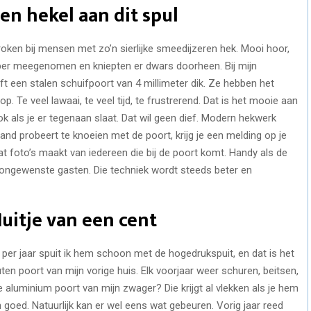
en hekel aan dit spul
roken bij mensen met zo’n sierlijke smeedijzeren hek. Mooi hoor,
per meegenomen en kniepten er dwars doorheen. Bij mijn
 een stalen schuifpoort van 4 millimeter dik. Ze hebben het
 Te veel lawaai, te veel tijd, te frustrerend. Dat is het mooie aan
 ook als je er tegenaan slaat. Dat wil geen dief. Modern hekwerk
d probeert te knoeien met de poort, krijg je een melding op je
t foto’s maakt van iedereen die bij de poort komt. Handy als de
ongewenste gasten. Die techniek wordt steeds beter en
uitje van een cent
er per jaar spuit ik hem schoon met de hogedrukspuit, en dat is het
en poort van mijn vorige huis. Elk voorjaar weer schuren, beitsen,
 aluminium poort van mijn zwager? Die krijgt al vlekken als je hem
h goed. Natuurlijk kan er wel eens wat gebeuren. Vorig jaar reed