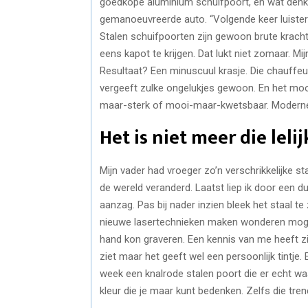
goedkope aluminium schuifpoort, en wat denk je
gemanoeuvreerde auto. “Volgende keer luister ik
Stalen schuifpoorten zijn gewoon brute kracht 
eens kapot te krijgen. Dat lukt niet zomaar. Mi
Resultaat? Een minuscuul krasje. Die chauffeur
vergeeft zulke ongelukjes gewoon. En het mooie
maar-sterk of mooi-maar-kwetsbaar. Moderne
Het is niet meer die leli
Mijn vader had vroeger zo’n verschrikkelijke stale
de wereld veranderd. Laatst liep ik door een d
aanzag. Pas bij nader inzien bleek het staal te 
nieuwe lasertechnieken maken wonderen mogel
hand kon graveren. Een kennis van me heeft zijn 
ziet maar het geeft wel een persoonlijk tintje. 
week een knalrode stalen poort die er echt wa
kleur die je maar kunt bedenken. Zelfs die tren