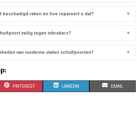
t beschadigd raken en hoe repareert u dat?
▼
chuifpoort veilig tegen inbrekers?
▼
jkheden van moderne stalen schuifpoorten?
▼
p:
S
S
S
PINTEREST
LINKEDIN
EMAIL
H
H
H
A
A
A
R
R
R
E
E
E