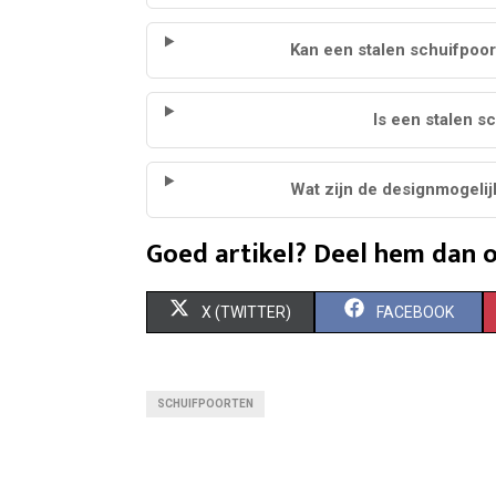
Kan een stalen schuifpoor
Is een stalen s
Wat zijn de designmogeli
Goed artikel? Deel hem dan o
S
S
X (TWITTER)
FACEBOOK
H
H
A
A
SCHUIFPOORTEN
R
R
E
E