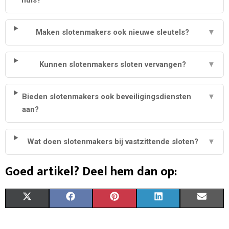
Maken slotenmakers ook nieuwe sleutels?
▼
Kunnen slotenmakers sloten vervangen?
▼
Bieden slotenmakers ook beveiligingsdiensten
▼
aan?
Wat doen slotenmakers bij vastzittende sloten?
▼
Goed artikel? Deel hem dan op:
S
S
S
S
S
X
F
P
L
E
H
H
H
H
H
(
A
I
I
M