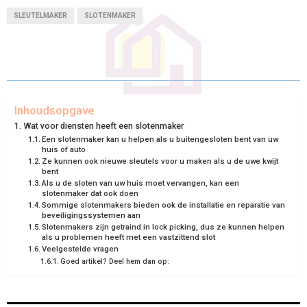
A
A
A
A
A
T
C
N
N
A
SLEUTELMAKER
SLOTENMAKER
R
R
R
R
R
W
E
T
K
I
E
E
E
E
E
I
B
E
E
L
O
O
O
O
O
T
O
R
D
N
N
N
N
N
T
O
E
I
Inhoudsopgave
Wat voor diensten heeft een slotenmaker
E
K
S
N
Een slotenmaker kan u helpen als u buitengesloten bent van uw
huis of auto
R
T
Ze kunnen ook nieuwe sleutels voor u maken als u de uwe kwijt
bent
)
Als u de sloten van uw huis moet vervangen, kan een
slotenmaker dat ook doen
Sommige slotenmakers bieden ook de installatie en reparatie van
beveiligingssystemen aan
Slotenmakers zijn getraind in lock picking, dus ze kunnen helpen
als u problemen heeft met een vastzittend slot
Veelgestelde vragen
Goed artikel? Deel hem dan op: