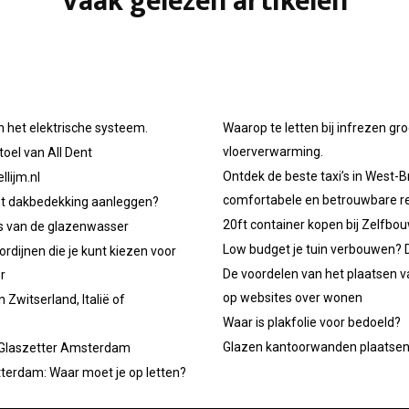
Vaak gelezen artikelen
n het elektrische systeem.
Waarop te letten bij infrezen gr
vloerverwarming.
oel van All Dent
Ontdek de beste taxi’s in West-B
llijm.nl
comfortabele en betrouwbare re
et dakbedekking aanleggen?
20ft container kopen bij Zelfbo
ps van de glazenwasser
Low budget je tuin verbouwen? D
ordijnen die je kunt kiezen voor
De voordelen van het plaatsen v
r
op websites over wonen
 Zwitserland, Italië of
Waar is plakfolie voor bedoeld?
Glazen kantoorwanden plaatse
 Glaszetter Amsterdam
tterdam: Waar moet je op letten?