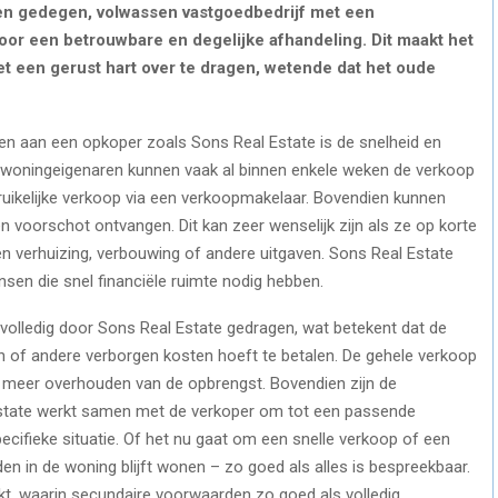
een gedegen, volwassen vastgoedbedrijf met een
voor een betrouwbare en degelijke afhandeling. Dit maakt het
t een gerust hart over te dragen, wetende dat het oude
en aan een opkoper zoals Sons Real Estate is de snelheid en
re woningeigenaren kunnen vaak al binnen enkele weken de verkoop
bruikelijke verkoop via een verkoopmakelaar. Bovendien kunnen
voorschot ontvangen. Dit kan zeer wenselijk zijn als ze op korte
en verhuizing, verbouwing of andere uitgaven. Sons Real Estate
nsen die snel financiële ruimte nodig hebben.
volledig door Sons Real Estate gedragen, wat betekent dat de
 of andere verborgen kosten hoeft te betalen. De gehele verkoop
s meer overhouden van de opbrengst. Bovendien zijn de
Estate werkt samen met de verkoper om tot een passende
ecifieke situatie. Of het nu gaat om een snelle verkoop of een
en in de woning blijft wonen – zo goed als alles is bespreekbaar.
rkt, waarin secundaire voorwaarden zo goed als volledig