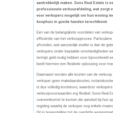
aantrekkelijk maken. Sons Real Estate is 
professionele verhuurafdeling, wat zorgt 
voor verkopers mogelijk om hun woning me
koophuis in goede handen terechtkomt.
Een van de belangrijkste voordelen van verkop
efficiëntie van het verkoopproces. Particulie
afronden, wat aanzienlijk sneller is dan de ge
verkopers onder bepaalde omstandigheden een 
termijn geld nodig hebben voor bijvoorbeeld e
biedt hiermee een flexibele oplossing voor me
Daarnaast worden alle kosten van de verkoop 
verkoper geen makelaarskosten, notariskosten
is dus volledig kosteloos, waardoor verkoper
verkoopvoorwaarden erg flexibel. Sons Real 
overeenkomst te komen die aansluit bij hun sp
regeling waarbij de verkoper nog enkele maand
Dit in tegenstelling tot de overhitte woningma