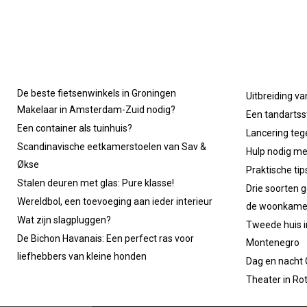
De beste fietsenwinkels in Groningen
Uitbreiding va
Makelaar in Amsterdam-Zuid nodig?
Een tandartsst
Een container als tuinhuis?
Lancering tege
Scandinavische eetkamerstoelen van Sav &
Hulp nodig m
Økse
Praktische ti
Stalen deuren met glas: Pure klasse!
Drie soorten g
Wereldbol, een toevoeging aan ieder interieur
de woonkame
Wat zijn slagpluggen?
Tweede huis in
De Bichon Havanais: Een perfect ras voor
Montenegro
liefhebbers van kleine honden
Dag en nacht
Theater in Ro