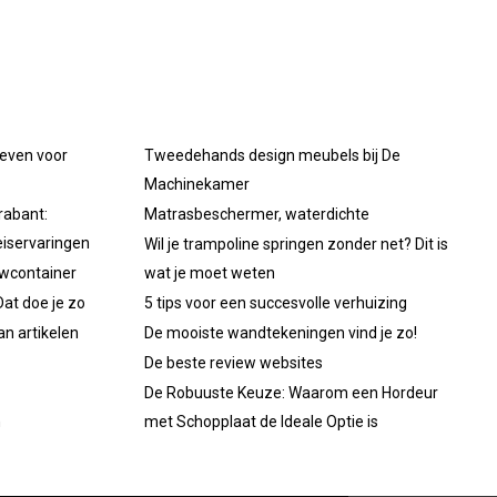
oeven voor
Tweedehands design meubels bij De
Machinekamer
rabant:
Matrasbeschermer, waterdichte
iservaringen
Wil je trampoline springen zonder net? Dit is
uwcontainer
wat je moet weten
at doe je zo
5 tips voor een succesvolle verhuizing
an artikelen
De mooiste wandtekeningen vind je zo!
De beste review websites
De Robuuste Keuze: Waarom een Hordeur
n
met Schopplaat de Ideale Optie is