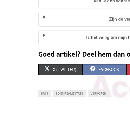
Kan ik een voors
Zijn de v
Is het veilig om mijn
Goed artikel? Deel hem dan o
S
S
X (TWITTER)
FACEBOOK
H
H
A
A
HUIS
SONS REAL ESTATE
VERKOPEN
R
R
E
E
O
O