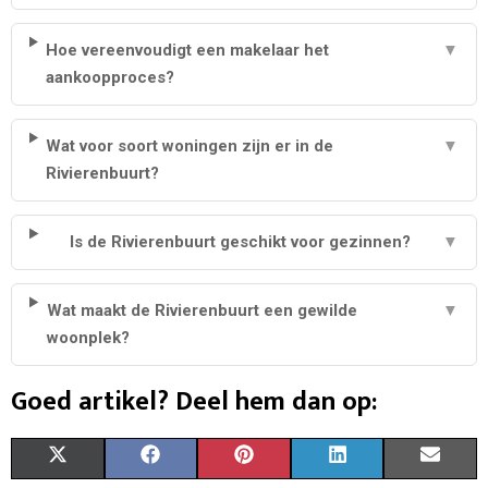
Hoe vereenvoudigt een makelaar het
▼
aankoopproces?
Wat voor soort woningen zijn er in de
▼
Rivierenbuurt?
Is de Rivierenbuurt geschikt voor gezinnen?
▼
Wat maakt de Rivierenbuurt een gewilde
▼
woonplek?
Goed artikel? Deel hem dan op:
S
S
S
S
S
X
F
P
L
E