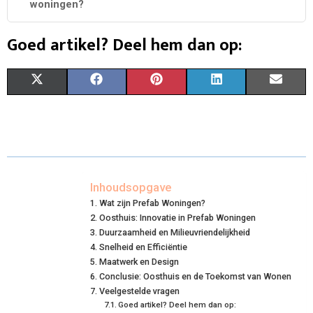
woningen?
Goed artikel? Deel hem dan op:
S
S
S
S
S
X
F
P
L
E
H
H
H
H
H
(
A
I
I
M
A
A
A
A
A
T
C
N
N
A
R
R
R
R
R
W
E
T
K
I
E
E
E
E
E
I
B
E
E
L
Inhoudsopgave
Wat zijn Prefab Woningen?
O
O
O
O
O
T
O
R
D
Oosthuis: Innovatie in Prefab Woningen
N
N
N
N
N
T
Duurzaamheid en Milieuvriendelijkheid
O
E
I
Snelheid en Efficiëntie
E
K
S
N
Maatwerk en Design
Conclusie: Oosthuis en de Toekomst van Wonen
R
T
Veelgestelde vragen
Goed artikel? Deel hem dan op:
)