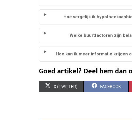
Hoe vergelijk ik hypotheekaanbi
Welke buurtfactoren zijn bela
Hoe kan ik meer informatie krijgen 
Goed artikel? Deel hem dan o
S
S
X (TWITTER)
FACEBOOK
H
H
A
A
R
R
E
E