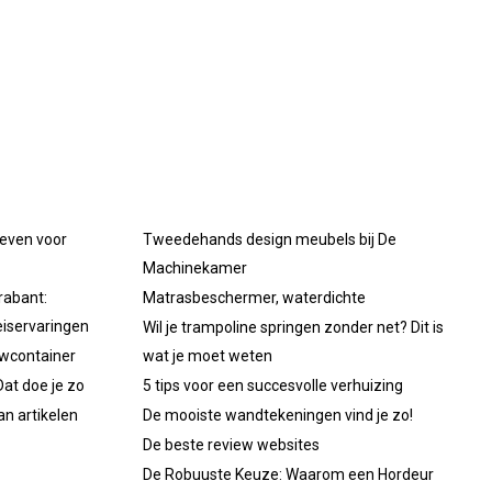
oeven voor
Tweedehands design meubels bij De
Machinekamer
rabant:
Matrasbeschermer, waterdichte
iservaringen
Wil je trampoline springen zonder net? Dit is
uwcontainer
wat je moet weten
at doe je zo
5 tips voor een succesvolle verhuizing
an artikelen
De mooiste wandtekeningen vind je zo!
De beste review websites
De Robuuste Keuze: Waarom een Hordeur