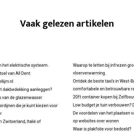
Vaak gelezen artikelen
n het elektrische systeem.
Waarop te letten bij infrezen gr
vloerverwarming.
oel van All Dent
Ontdek de beste taxi’s in West-B
llijm.nl
comfortabele en betrouwbare re
et dakbedekking aanleggen?
20ft container kopen bij Zelfbo
ps van de glazenwasser
Low budget je tuin verbouwen? D
ordijnen die je kunt kiezen voor
De voordelen van het plaatsen v
r
op websites over wonen
 Zwitserland, Italië of
Waar is plakfolie voor bedoeld?