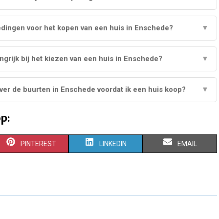
edingen voor het kopen van een huis in Enschede?
▼
ngrijk bij het kiezen van een huis in Enschede?
▼
over de buurten in Enschede voordat ik een huis koop?
▼
p:
S
S
S
PINTEREST
LINKEDIN
EMAIL
H
H
H
A
A
A
R
R
R
E
E
E