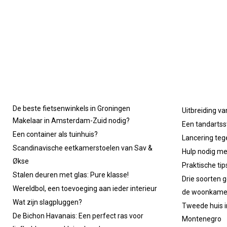
De beste fietsenwinkels in Groningen
Uitbreiding va
Makelaar in Amsterdam-Zuid nodig?
Een tandartsst
Een container als tuinhuis?
Lancering tege
Scandinavische eetkamerstoelen van Sav &
Hulp nodig m
Økse
Praktische ti
Stalen deuren met glas: Pure klasse!
Drie soorten g
Wereldbol, een toevoeging aan ieder interieur
de woonkame
Wat zijn slagpluggen?
Tweede huis in
De Bichon Havanais: Een perfect ras voor
Montenegro