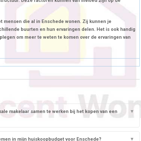
structuur. Deze factoren kunnen van invloed zijn op de
t mensen die al in Enschede wonen. Zij kunnen je
chillende buurten en hun ervaringen delen. Het is ook handig
dplegen om meer te weten te komen over de ervaringen van
kale makelaar samen te werken bij het kopen van een
▼
emen in mijn huiskoopbudget voor Enschede?
▼