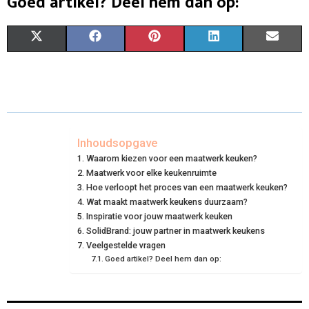
Goed artikel? Deel hem dan op:
S
S
S
S
S
X
F
P
L
E
H
H
H
H
H
(
A
I
I
M
A
A
A
A
A
T
C
N
N
A
R
R
R
R
R
W
E
T
K
I
E
E
E
E
E
I
B
E
E
L
Inhoudsopgave
Waarom kiezen voor een maatwerk keuken?
O
O
O
O
O
T
O
R
D
Maatwerk voor elke keukenruimte
N
N
N
N
N
T
Hoe verloopt het proces van een maatwerk keuken?
O
E
I
Wat maakt maatwerk keukens duurzaam?
E
K
S
N
Inspiratie voor jouw maatwerk keuken
SolidBrand: jouw partner in maatwerk keukens
R
T
Veelgestelde vragen
Goed artikel? Deel hem dan op:
)