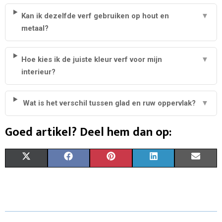
Kan ik dezelfde verf gebruiken op hout en
▼
metaal?
Hoe kies ik de juiste kleur verf voor mijn
▼
interieur?
Wat is het verschil tussen glad en ruw oppervlak?
▼
Goed artikel? Deel hem dan op:
S
S
S
S
S
X
F
P
L
E
H
H
H
H
H
(
A
I
I
M
A
A
A
A
A
T
C
N
N
A
R
R
R
R
R
W
E
T
K
I