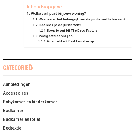
E
E
E
E
E
I
B
E
E
L
Inhoudsopgave
Welke verf past bij jouw woning?
O
O
O
O
O
T
O
R
D
Waarom is het belangrijk om de juiste verf te kiezen?
Hoe kies je de juiste verf?
N
N
N
N
N
T
O
E
I
Koop je verf bij The Deco Factory
Veelgestelde vragen
E
K
S
N
Goed artikel? Deel hem dan op:
R
T
)
CATEGORIEËN
Aanbiedingen
Accessoires
Babykamer en kinderkamer
Badkamer
Badkamer en toilet
Bedtextiel