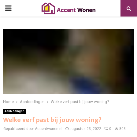
PRIMARY
MENU
Home
Aanbiedingen
Welke verf past bij jouw woning?
Aanbiedingen
Welke verf past bij jouw woning?
Gepubliceerd door Accentwonen.nl
augustus 23, 2022
0
803