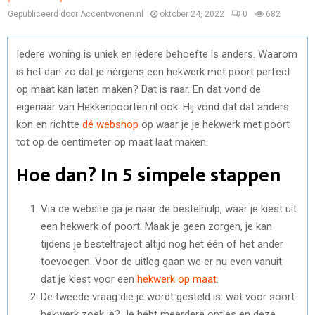
Gepubliceerd door Accentwonen.nl
oktober 24, 2022
0
682
Iedere woning is uniek en iedere behoefte is anders. Waarom
is het dan zo dat je nérgens een hekwerk met poort perfect
op maat kan laten maken? Dat is raar. En dat vond de
eigenaar van Hekkenpoorten.nl ook. Hij vond dat dat anders
kon en richtte
dé webshop
op waar je je hekwerk met poort
tot op de centimeter op maat laat maken.
Hoe dan? In 5 simpele stappen
Via de website ga je naar de bestelhulp, waar je kiest uit
een hekwerk of poort. Maak je geen zorgen, je kan
tijdens je besteltraject altijd nog het één of het ander
toevoegen. Voor de uitleg gaan we er nu even vanuit
dat je kiest voor een
hekwerk op maat
.
De tweede vraag die je wordt gesteld is: wat voor soort
hekwerk zoek je? Je hebt meerdere opties en deze