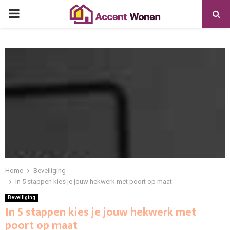
PRIMARY
MENU
Home
Beveiliging
In 5 stappen kies je jouw hekwerk met poort op maat
Beveiliging
In 5 stappen kies je jouw hekwerk met
poort op maat