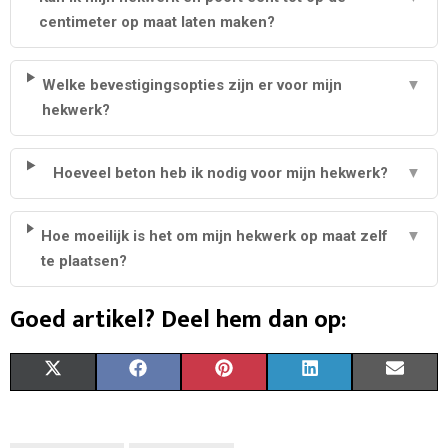
centimeter op maat laten maken?
Welke bevestigingsopties zijn er voor mijn
▼
hekwerk?
Hoeveel beton heb ik nodig voor mijn hekwerk?
▼
Hoe moeilijk is het om mijn hekwerk op maat zelf
▼
te plaatsen?
Goed artikel? Deel hem dan op:
S
S
S
S
S
X
F
P
L
E
H
H
H
H
H
(
A
I
I
M
A
A
A
A
A
T
C
N
N
A