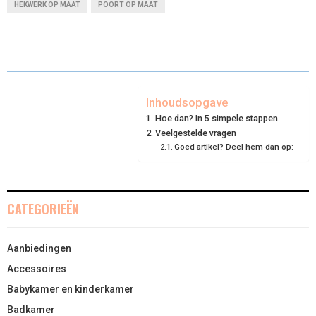
HEKWERK OP MAAT
POORT OP MAAT
R
R
R
R
R
W
E
T
K
I
E
E
E
E
E
I
B
E
E
L
O
O
O
O
O
T
O
R
D
N
N
N
N
N
T
O
E
I
Inhoudsopgave
Hoe dan? In 5 simpele stappen
E
K
S
N
Veelgestelde vragen
Goed artikel? Deel hem dan op:
R
T
)
CATEGORIEËN
Aanbiedingen
Accessoires
Babykamer en kinderkamer
Badkamer